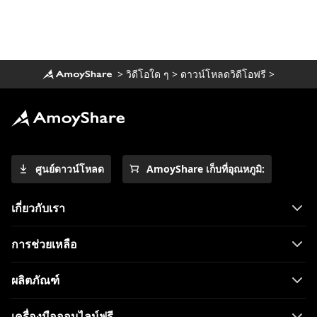
วิธีที่ง่ายที่สุดในการดาวน์โหลดภาพยนตร์
Netflix บน Mac
[ใช้งานได้ 100%] โปรแกรมดาวน์โหลด
ภาพยนตร์ตัวเต็มที่ดีที่สุดฟรีปี 2023
>
วิดีโอใด ๆ
>
ดาวน์โหลดวิดีโอฟรี
>
ดาวน์โหลดวิดีโอ Newgrounds ด้วย An
Amazing Downloader
วิธีดาวน์โหลดวิดีโอ Udemy บนคอมพิวเตอร์
และมือถือ
ศูนย์ดาวน์โหลด
AmoyShare เก็บที่อุณหภูมิ:
3 วิธีในการดาวน์โหลดวิดีโอ Wistia [คำ
แนะนำทีละขั้นตอน]
เกี่ยวกับเรา
โปรแกรมดาวน์โหลดวิดีโอที่ดีที่สุดสำหรับ
Windows 10 (เลือกปี 2023)
การช่วยเหลือ
เครื่องเล่นวิดีโอที่ดีที่สุดสำหรับ Windows ที่
คุณต้องรู้จักในปี 2023
ผลิตภัณฑ์
ดาวน์โหลด Running Man 1080p พร้อมคำ
บรรยายภาษาอังกฤษ [2023]
เครื่องมือออนไลน์ฟรี