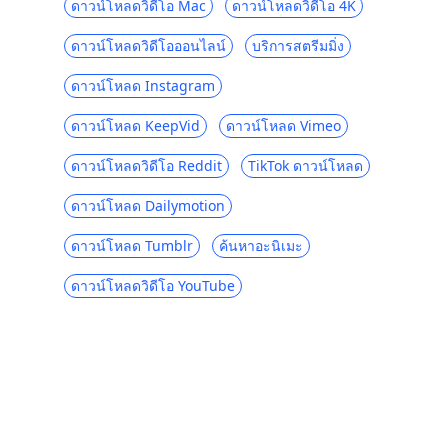
Inclusive 2023]
ดาวน์โหลดวิดีโอ Mac
ดาวน์โหลดวิดีโอ 4K
วิธีดาวน์โหลดจาก GoMovies: Effective
ดาวน์โหลดวิดีโอออนไลน์
บริการสตรีมมิ่ง
Method 2023
ดาวน์โหลด Instagram
ดาวน์โหลด iFunny เป็น MP4: 4 Handy
Tools เพื่อช่วยคุณ
ดาวน์โหลด KeepVid
ดาวน์โหลด Vimeo
2023 ตัวเลือกล่าสุดสำหรับการดาวน์โหลด
ดาวน์โหลดวิดีโอ Reddit
TikTok ดาวน์โหลด
วิดีโอ Myspace
ดาวน์โหลด Dailymotion
ผู้ดาวน์โหลด Periscope 4 อันดับแรกในปี
2023 ที่คุณควรรู้
ดาวน์โหลด Tumblr
ค้นหาอะนิเมะ
ผู้ดาวน์โหลดวิดีโอ Vevo 4 อันดับแรกในปี
2023 [แนะนำ]
ดาวน์โหลดวิดีโอ YouTube
7 วิธีที่ดีที่สุดในการดาวน์โหลดจาก OK.ru
[อัปเดตล่าสุดปี 2023]
4 วิธีในการดาวน์โหลดวิดีโอ Coub [ได้ผล
100%]
[4 แนวทางแก้ปัญหา] จะดาวน์โหลดวิดีโอ