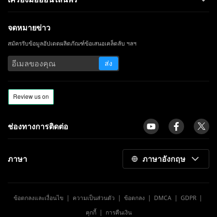
All Video Downloader: ดาวน์โหลดวิดีโอจาก
เว็บไซต์ใดก็ได้
จดหมายข่าว
ClipGrab Review & Alternative:
สมัครรับข้อมูลอัปเดตผลิตภัณฑ์ข้อเสนอเคล็ดลับ ฯลฯ
ดาวน์โหลดวิดีโอได้อย่างง่ายดาย
ส่ง
Windows Media Player ไม่ทำงาน: 3 วิธี
ง่ายๆในการแก้ไข
ClipConverter ทางเลือก | ไซต์เช่น
ClipConverter
[พิสูจน์แล้ว] แอพดาวน์โหลดภาพยนตร์ฟรีที่ดี
ช่องทางการติดต่อ
ที่สุดสำหรับมือถือ Android
aTube Catcher Error 204: แก้ไขข้อผิดพลาด
ตลอดไป
ภาษา
ภาษาอังกฤษ
รีวิว Ummy Video Downloader | ใช้
ประโยชน์จาก Ummy ให้ดี
ข้อตกลงและเงื่อนไข
|
ความเป็นส่วนตัว
|
ข้อตกลง
|
DMCA
|
GDPR
|
10 อันดับเว็บไซต์ดาวน์โหลดวิดีโอ [อัปเดต
ล่าสุดปี 2023]
คุกกี้
|
การคืนเงิน