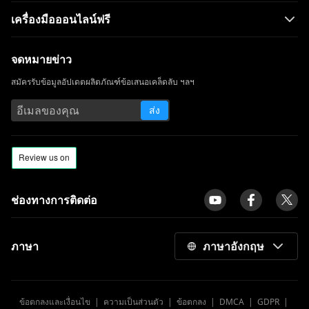
เครื่องมือออนไลน์ฟรี
จดหมายข่าว
สมัครรับข้อมูลอัปเดตผลิตภัณฑ์ข้อเสนอเคล็ดลับ ฯลฯ
ส่ง
ช่องทางการติดต่อ
ภาษา
ภาษาอังกฤษ
ข้อตกลงและเงื่อนไข
|
ความเป็นส่วนตัว
|
ข้อตกลง
|
DMCA
|
GDPR
|