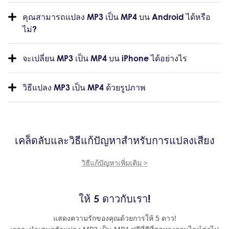
คุณสามารถแปลง MP3 เป็น MP4 บน Android ได้หรือ
ไม่?
จะเปลี่ยน MP3 เป็น MP4 บน iPhone ได้อย่างไร
วิธีแปลง MP3 เป็น MP4 ด้วยรูปภาพ
เคล็ดลับและวิธีแก้ปัญหาสำหรับการแปลงเสียง
วิธีแก้ปัญหาเพิ่มเติม >
ให้ 5 ดาวกับเรา!
แสดงความรักของคุณด้วยการให้ 5 ดาว!