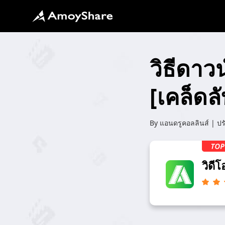
วิธีดา
[เคล็ดลับ
By
แอนดรูคอลลินส์
| ปร
วิดี