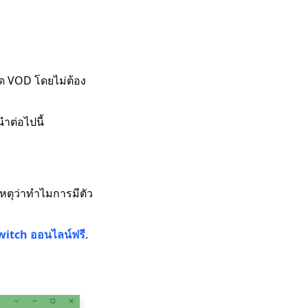
ลด VOD โดยไม่ต้อง
ำต่อไปนี้
นเหตุว่าทำไมการมีตัว
witch ออนไลน์ฟรี
.