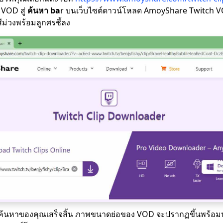
VOD สู่
ค้นหา ba
r บนเว็บไซต์ดาวน์โหลด AmoyShare Twitch V
ม่วงพร้อมลูกศรชี้ลง
้นหาของคุณเสร็จสิ้น ภาพขนาดย่อของ VOD จะปรากฏขึ้นพร้อมปุ่ม