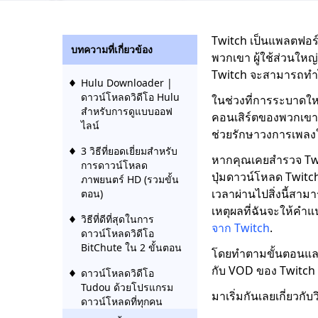
Twitch เป็นแพลตฟอร์ม
บทความที่เกี่ยวข้อง
พวกเขา ผู้ใช้ส่วนให
Twitch จะสามารถทำไ
Hulu Downloader |
ดาวน์โหลดวิดีโอ Hulu
ในช่วงที่การระบาดใหญ
สำหรับการดูแบบออฟ
คอนเสิร์ตของพวกเขา ส
ไลน์
ช่วยรักษาวงการเพลงให
3 วิธีที่ยอดเยี่ยมสำหรับ
หากคุณเคยสำรวจ Twit
การดาวน์โหลด
ปุ่มดาวน์โหลด Twitc
ภาพยนตร์ HD (รวมขั้น
เวลาผ่านไปสิ่งนี้สามา
ตอน)
เหตุผลที่ฉันจะให้คำแน
วิธีที่ดีที่สุดในการ
จาก Twitch
.
ดาวน์โหลดวิดีโอ
BitChute ใน 2 ขั้นตอน
โดยทำตามขั้นตอนและ
กับ VOD ของ Twitc
ดาวน์โหลดวิดีโอ
Tudou ด้วยโปรแกรม
มาเริ่มกันเลยเกี่ยวก
ดาวน์โหลดที่ทุกคน
ต้องการ