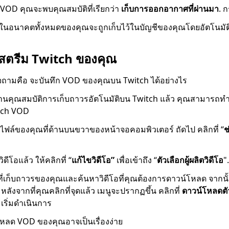
 VOD คุณจะพบคุณสมบัติที่เรียกว่า
เก็บการออกอากาศที่ผ่านมา
. ก
นอนาคตทั้งหมดของคุณจะถูกเก็บไว้ในบัญชีของคุณโดยอัตโนมัติ
ดสตรีม Twitch ของคุณ
จถามคือ จะบันทึก VOD ของคุณบน Twitch ได้อย่างไร
้งานคุณสมบัติการเก็บถาวรอัตโนมัติบน Twitch แล้ว คุณสามารถท
witch VOD
ปรไฟล์ของคุณที่ด้านบนขวาของหน้าจอคอมพิวเตอร์ ถัดไป คลิกที่ “
ช
วิดีโอแล้ว ให้คลิกที่ “
แก้ไขวิดีโอ”
เพื่อเข้าถึง “
ตัวเลือกผู้ผลิตวิดีโอ
".
ที่เก็บถาวรของคุณและค้นหาวิดีโอที่คุณต้องการดาวน์โหลด จากนั้
ม. หลังจากที่คุณคลิกที่จุดแล้ว เมนูจะปรากฏขึ้น คลิกที่
ดาวน์โหลดตั
ริ่มดำเนินการ
โหลด VOD ของคุณอาจเป็นเรื่องง่าย