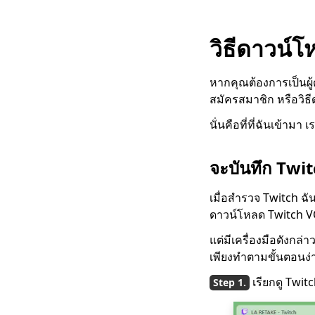
เว็บไซต์ดาวน์โหลด
ภาพยนตร์ฟรี 5 อันดับ
แรกสำหรับมือถือ
วิธีดาวน์
(ทำงานได้ 100%)
วิธีดาวน์โหลดภาพยนตร์
หากคุณต้องการเป็นผู
สำหรับเด็กฟรี [คู่มือ
ล่าสุด]
สมัครสมาชิก หรือวิธ
ดาวน์โหลดภาพยนตร์
นั่นคือที่ที่ฉันเข้า
ฟรีสำหรับมือถือและพีซี
2023
จะบันทึก Twi
[ใหม่ !!] 10 อันดับ
เว็บไซต์ดาวน์โหลด
เมื่อสำรวจ Twitch ฉัน
ละครทีวี
ดาวน์โหลด Twitch V
4 อันดับแรกของ
แต่มีเครื่องมือดังกล
Pinterest Video
เพียงทำตามขั้นตอนง่า
Downloader ที่คุณควร
ลอง
เรียกดู Twi
วิธีการดาวน์โหลด
ภาพยนตร์ Smart MP4