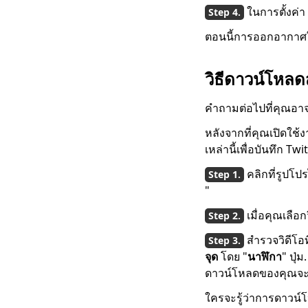
ผู้ดาวน์โหลด Periscope
ในการตั้งค่า
4 อันดับแรกในปี 2023 ที่
ตอนนี้การออกอากาศใ
คุณควรรู้
ผู้ดาวน์โหลดวิดีโอ Vevo
วิธีดาวน์โหล
4 อันดับแรกในปี 2023
[แนะนำ]
คำถามต่อไปที่คุณอา
7 วิธีที่ดีที่สุดในการ
ดาวน์โหลดจาก OK.ru
หลังจากที่คุณเปิดใช
[อัปเดตล่าสุดปี 2023]
เหล่านี้เพื่อบันทึก T
4 วิธีในการดาวน์โหลด
คลิกที่รูปโ
วิดีโอ Coub [ได้ผล
"
100%]
เมื่อคุณเลือก
[4 แนวทางแก้ปัญหา] จะ
ดาวน์โหลดวิดีโอ Lynda
สำรวจวิดีโอ
ได้อย่างไร
จุด
โดย "
นาฬิกา
" ปุ่
วิธีดาวน์โหลดวิดีโอสตรี
ดาวน์โหลดของคุณจะเ
มมิง [คู่มือล่าสุดปี 2023]
ใครจะรู้ว่าการดาวน์