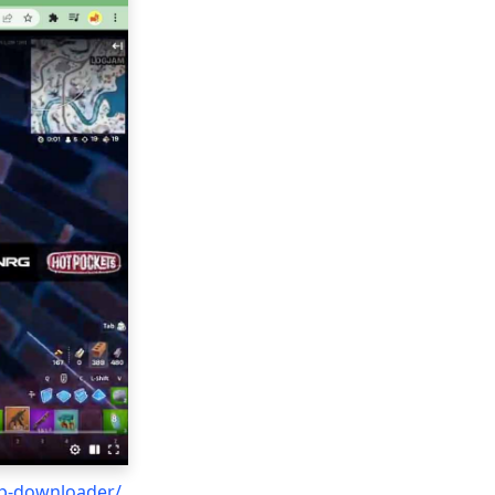
ip-downloader/
.