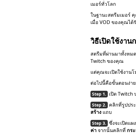
วิดีโอจากเว็บไซต์ยอด
เมอร์ทั่วโลก
นิยม
ในฐานะสตรีมเมอร์ คุ
123Movies
เมื่อ VOD ของคุณได้ร
Downloader |
ดาวน์โหลดจาก
123Movies ทันที
วิธีเปิดใช้งาน
ไซต์ดาวน์โหลดวิดีโอที่ดี
สตรีมที่ผ่านมาทั้งหม
ที่สุดและฟรี [All-
Inclusive 2023]
Twitch ของคุณ
วิธีดาวน์โหลดจาก
แต่คุณจะเปิดใช้งานโห
GoMovies: Effective
ต่อไปนี้คือขั้นตอนง่ายๆ
Method 2023
เปิด Twitch
ดาวน์โหลด iFunny เป็น
MP4: 4 Handy Tools
คลิกที่รูปป
เพื่อช่วยคุณ
สร้าง
แถบ
2023 ตัวเลือกล่าสุด
ซึ่งจะเปิดแผ
สำหรับการดาวน์โหลด
วิดีโอ Myspace
ค่า
จากนั้นคลิกที่
กระ