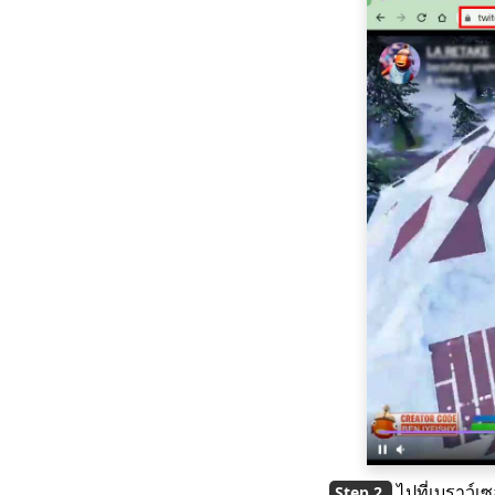
HD ที่คุณต้องรู้
จะดาวน์โหลดภาพยนตร์
Netflix ไปยัง
คอมพิวเตอร์ได้อย่างไร
[ผลงาน 100%]
วิธีที่ง่ายที่สุดในการ
ดาวน์โหลดภาพยนตร์
Netflix บน Mac
[ใช้งานได้ 100%]
โปรแกรมดาวน์โหลด
ภาพยนตร์ตัวเต็มที่ดีที่สุด
ฟรีปี 2023
ดาวน์โหลดวิดีโอ
Newgrounds ด้วย An
Amazing Downloader
วิธีดาวน์โหลดวิดีโอ
Udemy บนคอมพิวเตอร์
และมือถือ
ไปที่เบราว์เ