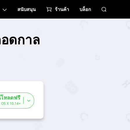
สนับสนุน
ร้านค้า
บล็อก
ลอดกาล
์โหลดฟรี
 OS X 10.14+