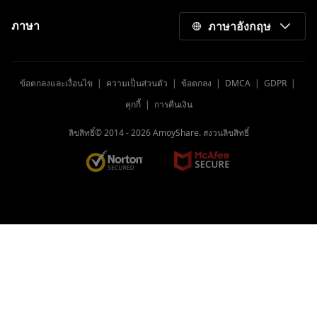
aTube Catcher Error 204: แก้ไขข้อผิดพลาด
ตลอดไป
ภาษา
ภาษาอังกฤษ
รีวิว Ummy Video Downloader | ใช้
ประโยชน์จาก Ummy ให้ดี
ข้อตกลงและเงื่อนไข
|
ความเป็นส่วนตัว
|
ข้อตกลง
|
DMCA
|
GDPR
|
รีวิวเครื่องเล่นวิดีโอที่ดีที่สุดสำหรับ Mac 2023
[ปลอดภัยและฟรี]
คุกกี้
|
การคืนเงิน
10 อันดับเว็บไซต์ดาวน์โหลดวิดีโอ [อัปเดต
ลิขสิทธิ์© 2014 -
2026
AmoyShare. สงวนลิขสิทธิ์
ล่าสุดปี 2023]
โปรแกรมดาวน์โหลดวิดีโอที่ดีที่สุดสำหรับ
Android ที่ไม่ควรพลาด
เครื่องเล่น MP4 ฟรีที่ดีที่สุดสำหรับ Windows,
Mac และมือถือ [2023]
แอพเครื่องเล่นวิดีโอ 9 ฟรีที่ดีที่สุดสำหรับ
Android [ทุกรูปแบบ]
ลิงก์ไปยัง MP4: 6 เครื่องมือใหม่ล่าสุดในการ
แปลงลิงก์เป็น MP4 2023