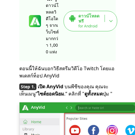
ดาวน์โ
หลดวิ
ดาวน์โหลด
ดีโอใด
ฟรี
ๆ จากเ
for Android
ว็บไซต์
มากกว่
า 1,00
0 แห่ง
ตอนนี้ให้ฉันบอกวิธีสตรีมวิดีโอ Twitch โดยแอ
พเดสก์ท็อป AnyVid
เปิด AnyVid
บนพีซีของคุณ คุณจะ
เห็นเมนู“
ไซต์ยอดนิยม
.” คลิกที่ "
ดูทั้งหมด
ปุ่ม "