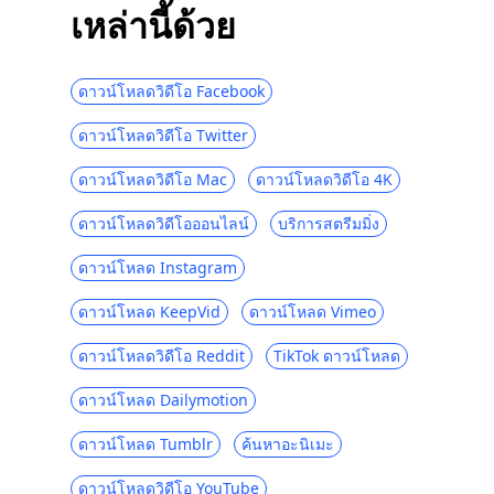
เหล่านี้ด้วย
Social Media Downloader: บันทึกวิดีโอจาก
เว็บไซต์ยอดนิยม
ดาวน์โหลดวิดีโอ Facebook
123Movies Downloader | ดาวน์โหลดจาก
123Movies ทันที
ดาวน์โหลดวิดีโอ Twitter
ไซต์ดาวน์โหลดวิดีโอที่ดีที่สุดและฟรี [All-
Inclusive 2023]
ดาวน์โหลดวิดีโอ Mac
ดาวน์โหลดวิดีโอ 4K
วิธีดาวน์โหลดจาก GoMovies: Effective
ดาวน์โหลดวิดีโอออนไลน์
บริการสตรีมมิ่ง
Method 2023
ดาวน์โหลด Instagram
ดาวน์โหลด iFunny เป็น MP4: 4 Handy
Tools เพื่อช่วยคุณ
ดาวน์โหลด KeepVid
ดาวน์โหลด Vimeo
2023 ตัวเลือกล่าสุดสำหรับการดาวน์โหลด
ดาวน์โหลดวิดีโอ Reddit
TikTok ดาวน์โหลด
วิดีโอ Myspace
ดาวน์โหลด Dailymotion
ผู้ดาวน์โหลด Periscope 4 อันดับแรกในปี
2023 ที่คุณควรรู้
ดาวน์โหลด Tumblr
ค้นหาอะนิเมะ
ผู้ดาวน์โหลดวิดีโอ Vevo 4 อันดับแรกในปี
2023 [แนะนำ]
ดาวน์โหลดวิดีโอ YouTube