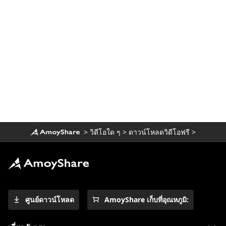
4 อันดับแรกของ Pinterest Video
Downloader ที่คุณควรลอง
วิธีการดาวน์โหลดภาพยนตร์ Smart MP4 HD
ที่คุณต้องรู้
จะดาวน์โหลดภาพยนตร์ Netflix ไปยัง
คอมพิวเตอร์ได้อย่างไร [ผลงาน 100%]
วิธีที่ง่ายที่สุดในการดาวน์โหลดภาพยนตร์
Netflix บน Mac
[ใช้งานได้ 100%] โปรแกรมดาวน์โหลด
ภาพยนตร์ตัวเต็มที่ดีที่สุดฟรีปี 2023
>
วิดีโอใด ๆ
>
ดาวน์โหลดวิดีโอฟรี
>
ดาวน์โหลดวิดีโอ Newgrounds ด้วย An
Amazing Downloader
วิธีดาวน์โหลดวิดีโอ Udemy บนคอมพิวเตอร์
และมือถือ
ศูนย์ดาวน์โหลด
AmoyShare เก็บที่อุณหภูมิ:
3 วิธีในการดาวน์โหลดวิดีโอ Wistia [คำ
แนะนำทีละขั้นตอน]