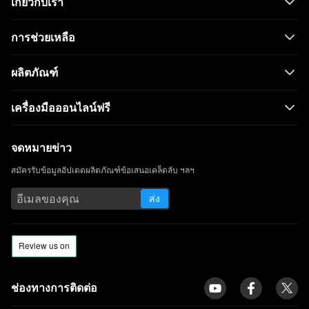
เกี่ยวกับเรา
โปรแกรมดาวน์โหลดวิดีโอที่ดีที่สุดสำหรับ
Windows 10 (เลือกปี 2023)
การช่วยเหลือ
เครื่องเล่นวิดีโอที่ดีที่สุดสำหรับ Windows ที่
คุณต้องรู้จักในปี 2023
ผลิตภัณฑ์
ดาวน์โหลด Running Man 1080p พร้อมคำ
บรรยายภาษาอังกฤษ [2023]
เครื่องมือออนไลน์ฟรี
All Video Downloader: ดาวน์โหลดวิดีโอจาก
เว็บไซต์ใดก็ได้
จดหมายข่าว
ClipGrab Review & Alternative:
สมัครรับข้อมูลอัปเดตผลิตภัณฑ์ข้อเสนอเคล็ดลับ ฯลฯ
ดาวน์โหลดวิดีโอได้อย่างง่ายดาย
ส่ง
Windows Media Player ไม่ทำงาน: 3 วิธี
ง่ายๆในการแก้ไข
ClipConverter ทางเลือก | ไซต์เช่น
ClipConverter
[พิสูจน์แล้ว] แอพดาวน์โหลดภาพยนตร์ฟรีที่ดี
ช่องทางการติดต่อ
ที่สุดสำหรับมือถือ Android