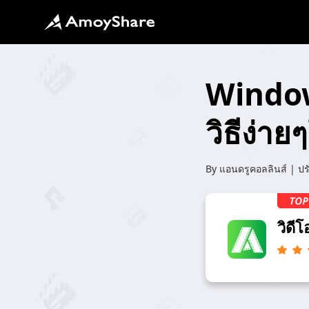
Window
วิธีง่า
By
แอนดรูคอลลินส์
| ปร
วิดี