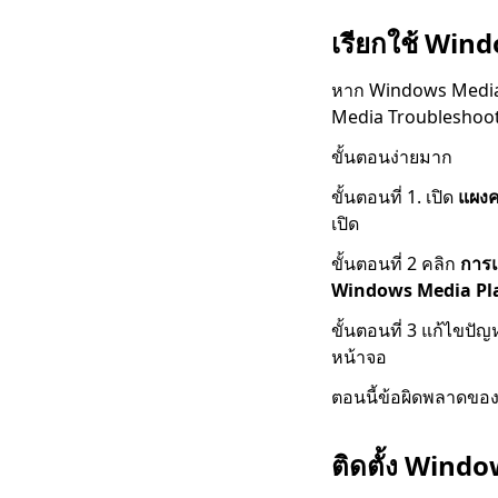
วิดีโอจากเว็บไซต์ยอด
นิยม
เรียกใช้ Win
123Movies
หาก Windows Media
Downloader |
ดาวน์โหลดจาก
Media Troubleshoot
123Movies ทันที
ขั้นตอนง่ายมาก
ไซต์ดาวน์โหลดวิดีโอที่ดี
ขั้นตอนที่ 1. เปิด
แผงค
ที่สุดและฟรี [All-
Inclusive 2023]
เปิด
วิธีดาวน์โหลดจาก
ขั้นตอนที่ 2 คลิก
การ
GoMovies: Effective
Windows Media Pl
Method 2023
ขั้นตอนที่ 3 แก้ไข
ดาวน์โหลด iFunny เป็น
หน้าจอ
MP4: 4 Handy Tools
เพื่อช่วยคุณ
ตอนนี้ข้อผิดพลาดขอ
2023 ตัวเลือกล่าสุด
สำหรับการดาวน์โหลด
ติดตั้ง Windo
วิดีโอ Myspace