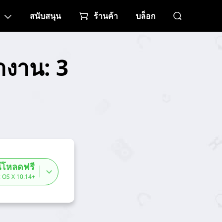
สนับสนุน
ร้านค้า
บล็อก
งาน: 3
์โหลดฟรี
 OS X 10.14+