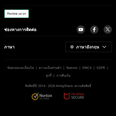
ClipConverter
[พิสูจน์แล้ว] แอพดาวน์โหลดภาพยนตร์ฟรีที่ดี
ที่สุดสำหรับมือถือ Android
aTube Catcher Error 204: แก้ไขข้อผิดพลาด
ช่องทางการติดต่อ
ตลอดไป
รีวิว Ummy Video Downloader | ใช้
ประโยชน์จาก Ummy ให้ดี
ภาษา
ภาษาอังกฤษ
รีวิวเครื่องเล่นวิดีโอที่ดีที่สุดสำหรับ Mac 2023
[ปลอดภัยและฟรี]
ข้อตกลงและเงื่อนไข
|
ความเป็นส่วนตัว
|
ข้อตกลง
|
DMCA
|
GDPR
|
10 อันดับเว็บไซต์ดาวน์โหลดวิดีโอ [อัปเดต
ล่าสุดปี 2023]
คุกกี้
|
การคืนเงิน
โปรแกรมดาวน์โหลดวิดีโอที่ดีที่สุดสำหรับ
ลิขสิทธิ์© 2014 -
2026
AmoyShare. สงวนลิขสิทธิ์
Android ที่ไม่ควรพลาด
เครื่องเล่น MP4 ฟรีที่ดีที่สุดสำหรับ Windows,
Mac และมือถือ [2023]
แอพเครื่องเล่นวิดีโอ 9 ฟรีที่ดีที่สุดสำหรับ