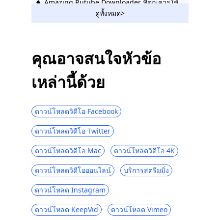
Amazing Rutube Downloader ที่คุณควรใช้
ในปี 2023
ดูทั้งหมด>
วิธีดาวน์โหลดวิดีโอ Bilibili โดยไม่ต้องใช้
ความพยายาม [2023]
คุณอาจสนใจหัวข้อ
โปรแกรมดาวน์โหลดวิดีโอ Hotstar |
ดาวน์โหลดวิดีโอ Hotstar ได้อย่างง่ายดาย
เหล่านี้ด้วย
Social Media Downloader: บันทึกวิดีโอจาก
เว็บไซต์ยอดนิยม
ดาวน์โหลดวิดีโอ Facebook
123Movies Downloader | ดาวน์โหลดจาก
123Movies ทันที
ดาวน์โหลดวิดีโอ Twitter
ไซต์ดาวน์โหลดวิดีโอที่ดีที่สุดและฟรี [All-
Inclusive 2023]
ดาวน์โหลดวิดีโอ Mac
ดาวน์โหลดวิดีโอ 4K
วิธีดาวน์โหลดจาก GoMovies: Effective
ดาวน์โหลดวิดีโอออนไลน์
บริการสตรีมมิ่ง
Method 2023
ดาวน์โหลด Instagram
ดาวน์โหลด iFunny เป็น MP4: 4 Handy
Tools เพื่อช่วยคุณ
ดาวน์โหลด KeepVid
ดาวน์โหลด Vimeo