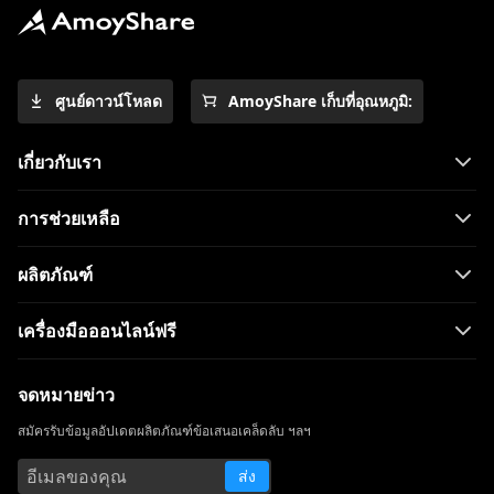
และมือถือ
3 วิธีในการดาวน์โหลดวิดีโอ Wistia [คำ
แนะนำทีละขั้นตอน]
ศูนย์ดาวน์โหลด
AmoyShare เก็บที่อุณหภูมิ:
โปรแกรมดาวน์โหลดวิดีโอที่ดีที่สุดสำหรับ
Windows 10 (เลือกปี 2023)
เกี่ยวกับเรา
เครื่องเล่นวิดีโอที่ดีที่สุดสำหรับ Windows ที่
คุณต้องรู้จักในปี 2023
การช่วยเหลือ
ดาวน์โหลด Running Man 1080p พร้อมคำ
บรรยายภาษาอังกฤษ [2023]
ผลิตภัณฑ์
All Video Downloader: ดาวน์โหลดวิดีโอจาก
เว็บไซต์ใดก็ได้
เครื่องมือออนไลน์ฟรี
ClipGrab Review & Alternative:
ดาวน์โหลดวิดีโอได้อย่างง่ายดาย
จดหมายข่าว
Windows Media Player ไม่ทำงาน: 3 วิธี
สมัครรับข้อมูลอัปเดตผลิตภัณฑ์ข้อเสนอเคล็ดลับ ฯลฯ
ง่ายๆในการแก้ไข
ส่ง
ClipConverter ทางเลือก | ไซต์เช่น