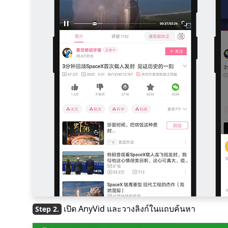
เปิด AnyVid และวางลิงก์ในแถบค้นหา