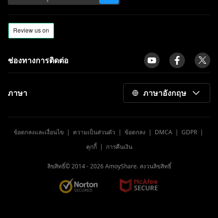
ClipConverter
[พิสูจน์แล้ว] แอพดาวน์โหลดภาพยนตร์ฟรีที่ดี
ที่สุดสำหรับมือถือ Android
aTube Catcher Error 204: แก้ไขข้อผิดพลาด
ช่องทางการติดต่อ
ตลอดไป
รีวิว Ummy Video Downloader | ใช้
ประโยชน์จาก Ummy ให้ดี
ภาษา
ภาษาอังกฤษ
รีวิวเครื่องเล่นวิดีโอที่ดีที่สุดสำหรับ Mac 2023
[ปลอดภัยและฟรี]
ข้อตกลงและเงื่อนไข
|
ความเป็นส่วนตัว
|
ข้อตกลง
|
DMCA
|
GDPR
|
10 อันดับเว็บไซต์ดาวน์โหลดวิดีโอ [อัปเดต
ล่าสุดปี 2023]
คุกกี้
|
การคืนเงิน
โปรแกรมดาวน์โหลดวิดีโอที่ดีที่สุดสำหรับ
ลิขสิทธิ์© 2014 -
2026
AmoyShare. สงวนลิขสิทธิ์
Android ที่ไม่ควรพลาด
เครื่องเล่น MP4 ฟรีที่ดีที่สุดสำหรับ Windows,
Mac และมือถือ [2023]
แอพเครื่องเล่นวิดีโอ 9 ฟรีที่ดีที่สุดสำหรับ