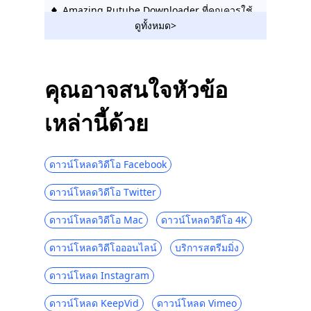
Amazing Rutube Downloader ที่คุณควรใช้
ในปี 2023
ดูทั้งหมด>
โปรแกรมดาวน์โหลดวิดีโอ Hotstar |
ดาวน์โหลดวิดีโอ Hotstar ได้อย่างง่ายดาย
คุณอาจสนใจหัวข้อ
Social Media Downloader: บันทึกวิดีโอจาก
เว็บไซต์ยอดนิยม
เหล่านี้ด้วย
123Movies Downloader | ดาวน์โหลดจาก
123Movies ทันที
ดาวน์โหลดวิดีโอ Facebook
ไซต์ดาวน์โหลดวิดีโอที่ดีที่สุดและฟรี [All-
Inclusive 2023]
ดาวน์โหลดวิดีโอ Twitter
วิธีดาวน์โหลดจาก GoMovies: Effective
Method 2023
ดาวน์โหลดวิดีโอ Mac
ดาวน์โหลดวิดีโอ 4K
ดาวน์โหลด iFunny เป็น MP4: 4 Handy
ดาวน์โหลดวิดีโอออนไลน์
บริการสตรีมมิ่ง
Tools เพื่อช่วยคุณ
ดาวน์โหลด Instagram
2023 ตัวเลือกล่าสุดสำหรับการดาวน์โหลด
วิดีโอ Myspace
ดาวน์โหลด KeepVid
ดาวน์โหลด Vimeo