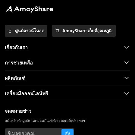
และมือถือ
3 วิธีในการดาวน์โหลดวิดีโอ Wistia [คำ
แนะนำทีละขั้นตอน]
ศูนย์ดาวน์โหลด
AmoyShare เก็บที่อุณหภูมิ:
โปรแกรมดาวน์โหลดวิดีโอที่ดีที่สุดสำหรับ
Windows 10 (เลือกปี 2023)
เกี่ยวกับเรา
เครื่องเล่นวิดีโอที่ดีที่สุดสำหรับ Windows ที่
คุณต้องรู้จักในปี 2023
การช่วยเหลือ
ดาวน์โหลด Running Man 1080p พร้อมคำ
บรรยายภาษาอังกฤษ [2023]
ผลิตภัณฑ์
All Video Downloader: ดาวน์โหลดวิดีโอจาก
เว็บไซต์ใดก็ได้
เครื่องมือออนไลน์ฟรี
ClipGrab Review & Alternative:
ดาวน์โหลดวิดีโอได้อย่างง่ายดาย
จดหมายข่าว
Windows Media Player ไม่ทำงาน: 3 วิธี
สมัครรับข้อมูลอัปเดตผลิตภัณฑ์ข้อเสนอเคล็ดลับ ฯลฯ
ง่ายๆในการแก้ไข
ส่ง
ClipConverter ทางเลือก | ไซต์เช่น