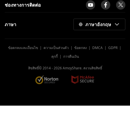
ช่องทางการติดต่อ
ที่สุดสำหรับมือถือ Android
aTube Catcher Error 204: แก้ไขข้อผิดพลาด
ตลอดไป
ภาษา
ภาษาอังกฤษ
รีวิว Ummy Video Downloader | ใช้
ประโยชน์จาก Ummy ให้ดี
ข้อตกลงและเงื่อนไข
|
ความเป็นส่วนตัว
|
ข้อตกลง
|
DMCA
|
GDPR
|
รีวิวเครื่องเล่นวิดีโอที่ดีที่สุดสำหรับ Mac 2023
[ปลอดภัยและฟรี]
คุกกี้
|
การคืนเงิน
10 อันดับเว็บไซต์ดาวน์โหลดวิดีโอ [อัปเดต
ลิขสิทธิ์© 2014 -
2026
AmoyShare. สงวนลิขสิทธิ์
ล่าสุดปี 2023]
โปรแกรมดาวน์โหลดวิดีโอที่ดีที่สุดสำหรับ
Android ที่ไม่ควรพลาด
เครื่องเล่น MP4 ฟรีที่ดีที่สุดสำหรับ Windows,
Mac และมือถือ [2023]
แอพเครื่องเล่นวิดีโอ 9 ฟรีที่ดีที่สุดสำหรับ
Android [ทุกรูปแบบ]
Twitch ไม่ทำงาน [แก้ไขปัญหาได้ 100% แล้ว]