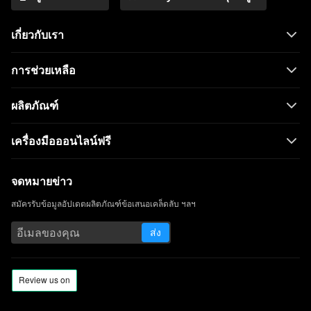
แนะนำทีละขั้นตอน]
เกี่ยวกับเรา
โปรแกรมดาวน์โหลดวิดีโอที่ดีที่สุดสำหรับ
Windows 10 (เลือกปี 2023)
การช่วยเหลือ
เครื่องเล่นวิดีโอที่ดีที่สุดสำหรับ Windows ที่
คุณต้องรู้จักในปี 2023
ผลิตภัณฑ์
ดาวน์โหลด Running Man 1080p พร้อมคำ
บรรยายภาษาอังกฤษ [2023]
เครื่องมือออนไลน์ฟรี
All Video Downloader: ดาวน์โหลดวิดีโอจาก
เว็บไซต์ใดก็ได้
จดหมายข่าว
ClipGrab Review & Alternative:
สมัครรับข้อมูลอัปเดตผลิตภัณฑ์ข้อเสนอเคล็ดลับ ฯลฯ
ดาวน์โหลดวิดีโอได้อย่างง่ายดาย
ส่ง
Windows Media Player ไม่ทำงาน: 3 วิธี
ง่ายๆในการแก้ไข
ClipConverter ทางเลือก | ไซต์เช่น
ClipConverter
[พิสูจน์แล้ว] แอพดาวน์โหลดภาพยนตร์ฟรีที่ดี