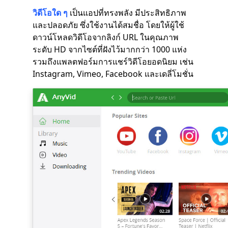
วิดีโอใด ๆ
เป็นแอปที่ทรงพลัง มีประสิทธิภาพ
และปลอดภัย ซึ่งใช้งานได้สมชื่อ โดยให้ผู้ใช้
ดาวน์โหลดวิดีโอจากลิงก์ URL ในคุณภาพ
ระดับ HD จากไซต์ที่ฝังไว้มากกว่า 1000 แห่ง
รวมถึงแพลตฟอร์มการแชร์วิดีโอยอดนิยม เช่น
Instagram, Vimeo, Facebook และเดลี่โมชั่น