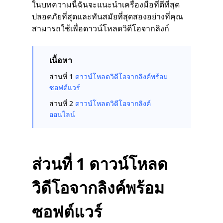
ในบทความนี้ฉันจะแนะนำเครื่องมือที่ดีที่สุด
ปลอดภัยที่สุดและทันสมัยที่สุดสองอย่างที่คุณ
สามารถใช้เพื่อดาวน์โหลดวิดีโอจากลิงก์
เนื้อหา
ส่วนที่ 1
ดาวน์โหลดวิดีโอจากลิงค์พร้อม
ซอฟต์แวร์
ส่วนที่ 2
ดาวน์โหลดวิดีโอจากลิงค์
ออนไลน์
ส่วนที่ 1 ดาวน์โหลด
วิดีโอจากลิงค์พร้อม
ซอฟต์แวร์