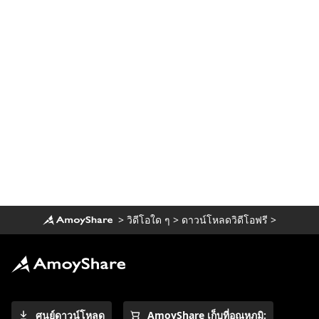
[ใหม่ !!] 10 อันดับเว็บไซต์ดาวน์โหลดละครทีวี
4 อันดับแรกของ Pinterest Video
Downloader ที่คุณควรลอง
วิธีการดาวน์โหลดภาพยนตร์ Smart MP4 HD
ที่คุณต้องรู้
จะดาวน์โหลดภาพยนตร์ Netflix ไปยัง
คอมพิวเตอร์ได้อย่างไร [ผลงาน 100%]
วิธีที่ง่ายที่สุดในการดาวน์โหลดภาพยนตร์
Netflix บน Mac
[ใช้งานได้ 100%] โปรแกรมดาวน์โหลด
ภาพยนตร์ตัวเต็มที่ดีที่สุดฟรีปี 2023
>
วิดีโอใด ๆ
>
ดาวน์โหลดวิดีโอฟรี
>
ดาวน์โหลดวิดีโอ Newgrounds ด้วย An
Amazing Downloader
วิธีดาวน์โหลดวิดีโอ Udemy บนคอมพิวเตอร์
และมือถือ
ศูนย์ดาวน์โหลด
AmoyShare เก็บที่อุณหภูมิ:
3 วิธีในการดาวน์โหลดวิดีโอ Wistia [คำ