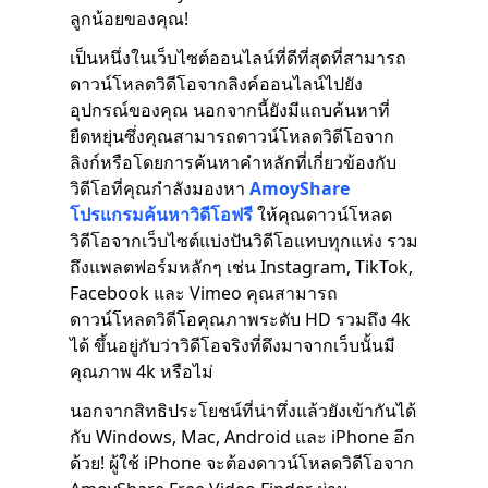
ลูกน้อยของคุณ!
เป็นหนึ่งในเว็บไซต์ออนไลน์ที่ดีที่สุดที่สามารถ
ดาวน์โหลดวิดีโอจากลิงค์ออนไลน์ไปยัง
อุปกรณ์ของคุณ นอกจากนี้ยังมีแถบค้นหาที่
ยืดหยุ่นซึ่งคุณสามารถดาวน์โหลดวิดีโอจาก
ลิงก์หรือโดยการค้นหาคำหลักที่เกี่ยวข้องกับ
วิดีโอที่คุณกำลังมองหา
AmoyShare
โปรแกรมค้นหาวิดีโอฟรี
ให้คุณดาวน์โหลด
วิดีโอจากเว็บไซต์แบ่งปันวิดีโอแทบทุกแห่ง รวม
ถึงแพลตฟอร์มหลักๆ เช่น Instagram, TikTok,
Facebook และ Vimeo คุณสามารถ
ดาวน์โหลดวิดีโอคุณภาพระดับ HD รวมถึง 4k
ได้ ขึ้นอยู่กับว่าวิดีโอจริงที่ดึงมาจากเว็บนั้นมี
คุณภาพ 4k หรือไม่
นอกจากสิทธิประโยชน์ที่น่าทึ่งแล้วยังเข้ากันได้
กับ Windows, Mac, Android และ iPhone อีก
ด้วย! ผู้ใช้ iPhone จะต้องดาวน์โหลดวิดีโอจาก