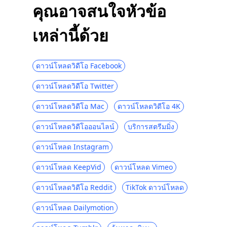
คุณอาจสนใจหัวข้อ
โปรแกรมดาวน์โหลดวิดีโอ Hotstar |
ดาวน์โหลดวิดีโอ Hotstar ได้อย่างง่ายดาย
เหล่านี้ด้วย
Social Media Downloader: บันทึกวิดีโอจาก
เว็บไซต์ยอดนิยม
ดาวน์โหลดวิดีโอ Facebook
123Movies Downloader | ดาวน์โหลดจาก
123Movies ทันที
ดาวน์โหลดวิดีโอ Twitter
ไซต์ดาวน์โหลดวิดีโอที่ดีที่สุดและฟรี [All-
Inclusive 2023]
ดาวน์โหลดวิดีโอ Mac
ดาวน์โหลดวิดีโอ 4K
วิธีดาวน์โหลดจาก GoMovies: Effective
ดาวน์โหลดวิดีโอออนไลน์
บริการสตรีมมิ่ง
Method 2023
ดาวน์โหลด Instagram
ดาวน์โหลด iFunny เป็น MP4: 4 Handy
Tools เพื่อช่วยคุณ
ดาวน์โหลด KeepVid
ดาวน์โหลด Vimeo
2023 ตัวเลือกล่าสุดสำหรับการดาวน์โหลด
ดาวน์โหลดวิดีโอ Reddit
TikTok ดาวน์โหลด
วิดีโอ Myspace
ดาวน์โหลด Dailymotion
ผู้ดาวน์โหลด Periscope 4 อันดับแรกในปี
2023 ที่คุณควรรู้