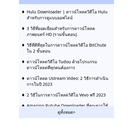
Hulu Downloader | ดาวน์โหลดวิดีโอ Hulu
สำหรับการดูแบบออฟไลน์
3 วิธีที่ยอดเยี่ยมสำหรับการดาวน์โหลด
ภาพยนตร์ HD (รวมขั้นตอน)
วิธีที่ดีที่สุดในการดาวน์โหลดวิดีโอ BitChute
ใน 2 ขั้นตอน
ดาวน์โหลดวิดีโอ Tudou ด้วยโปรแกรม
ดาวน์โหลดที่ทุกคนต้องการ
ดาวน์โหลด Ustream Video: 2 วิธีการดำเนิน
การในปี 2023
2 วิธีในการดาวน์โหลดวิดีโอ Vevo ฟรี 2023
Amazing Rutube Downloader ที่คุณควรใช้
ในปี 2023
ดูทั้งหมด>
วิธีดาวน์โหลดวิดีโอ Bilibili โดยไม่ต้องใช้
ความพยายาม [2023]