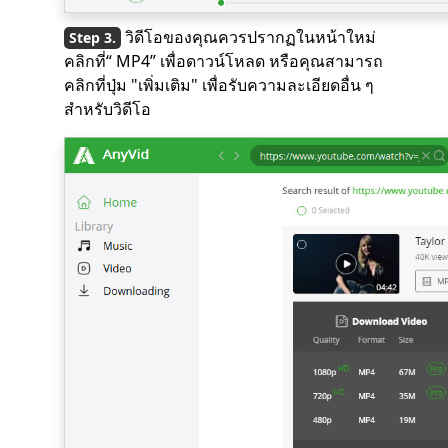
วิดีโอของคุณควรปรากฏในหน้าใหม่
คลิกที่“ MP4” เพื่อดาวน์โหลด หรือคุณสามารถ
คลิกที่ปุ่ม "เพิ่มเติม" เพื่อรับความละเอียดอื่น ๆ
สำหรับวิดีโอ