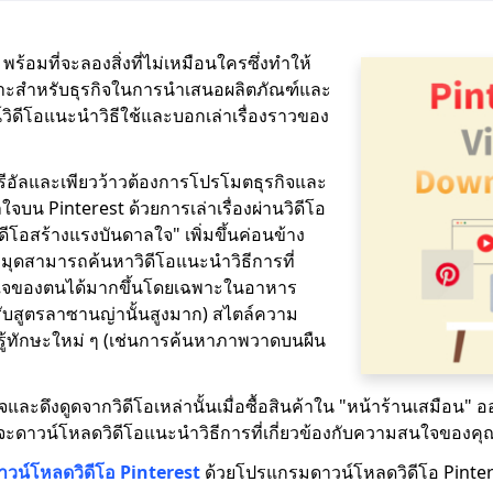
st พร้อมที่จะลองสิ่งที่ไม่เหมือนใครซึ่งทำให้
มาะสำหรับธุรกิจในการนำเสนอผลิตภัณฑ์และ
์วิดีโอแนะนำวิธีใช้และบอกเล่าเรื่องราวของ
รีอัลและเพียวว้าวต้องการโปรโมตธุรกิจและ
บน Pinterest ด้วยการเล่าเรื่องผ่านวิดีโอ
ิดีโอสร้างแรงบันดาลใจ" เพิ่มขึ้นค่อนข้าง
้ปักหมุดสามารถค้นหาวิดีโอแนะนำวิธีการที่
นใจของตนได้มากขึ้นโดยเฉพาะในอาหาร
ับสูตรลาซานญ่านั้นสูงมาก) สไตล์ความ
ู้ทักษะใหม่ ๆ (เช่นการค้นหาภาพวาดบนผืน
และดึงดูดจากวิดีโอเหล่านั้นเมื่อซื้อสินค้าใน "หน้าร้านเสมือน" อ
ี่จะดาวน์โหลดวิดีโอแนะนำวิธีการที่เกี่ยวข้องกับความสนใจของคุ
วน์โหลดวิดีโอ Pinterest
ด้วยโปรแกรมดาวน์โหลดวิดีโอ Pinter