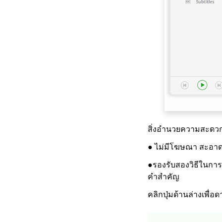
วิดีโอจากเว็บไซต์ยอด
นิยม
123Movies
Downloader |
ดาวน์โหลดจาก
123Movies ทันที
ไซต์ดาวน์โหลดวิดีโอที่ดี
ที่สุดและฟรี [All-
Inclusive 2023]
วิธีดาวน์โหลดจาก
GoMovies: Effective
สิ่งอำนวยความสะดวก
Method 2023
●
ไม่มีโฆษณา สะอาดแ
ดาวน์โหลด iFunny เป็น
MP4: 4 Handy Tools
●รองรับสองวิธีในการ
เพื่อช่วยคุณ
คำสำคัญ
2023 ตัวเลือกล่าสุด
คลิกปุ่มด้านล่างเพื่
สำหรับการดาวน์โหลด
วิดีโอ Myspace