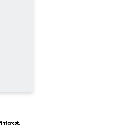
Pinterest
.