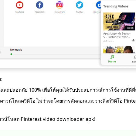
:
ละปลอดภัย 100% เพื่อให้คุณได้รับประสบการณ์การใช้งานที่ดีที่
ดาวน์โหลดวิดีโอ ไม่ว่าจะโดยการคัดลอกและวางลิงก์วิดีโอ Pinte
อดาวน์โหลด Pinterest video downloader apk!