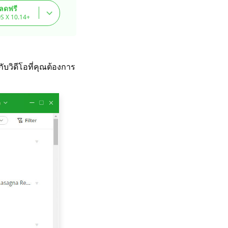
ลดฟรี
S X 10.14+
ับวิดีโอที่คุณต้องการ