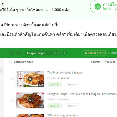
ด ๆ
ดาวน์โห
for Mac O
วิดีโอใด ๆ จากเว็บไซต์มากกว่า 1,000 แห่ง
อ Pinterest ด้วยขั้นตอนต่อไปนี้:
และป้อนคำสำคัญในแถบค้นหา คลิก“ เพิ่มเติม” เพื่อตรวจสอบเกี่ยวก