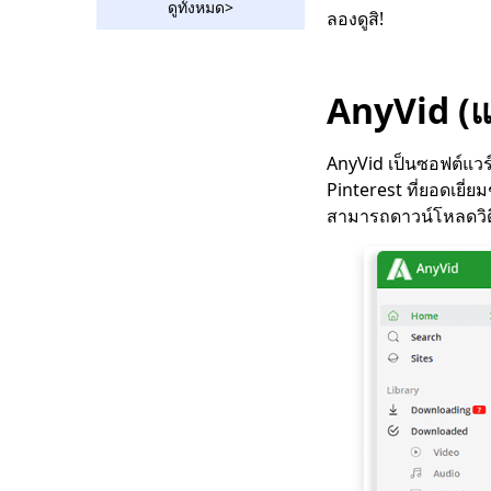
ดูทั้งหมด>
ลองดูสิ!
ดาวน์โหลด Ustream
Video: 2 วิธีการดำเนิน
การในปี 2023
AnyVid (
2 วิธีในการดาวน์โหลด
วิดีโอ Vevo ฟรี 2023
AnyVid เป็นซอฟต์แวร์
Amazing Rutube
Pinterest ที่ยอดเยี่
Downloader ที่คุณควร
สามารถดาวน์โหลดวิดี
ใช้ในปี 2023
วิธีดาวน์โหลดวิดีโอ
Bilibili โดยไม่ต้องใช้
ความพยายาม [2023]
โปรแกรมดาวน์โหลด
วิดีโอ Hotstar |
ดาวน์โหลดวิดีโอ
Hotstar ได้อย่างง่ายดาย
Social Media
Downloader: บันทึก