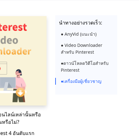
นำทางอย่างรวดเร็ว:
● AnyVid (แนะนำ)
● Video Downloader
สำหรับ Pinterest
●ดาวน์โหลดวิดีโอสำหรับ
Pinterest
●เครื่องมือผู้เชี่ยวชาญ
อนไลน์เหล่านั้นหรือ
ณหรือไม่?
est 4 อันดับแรก