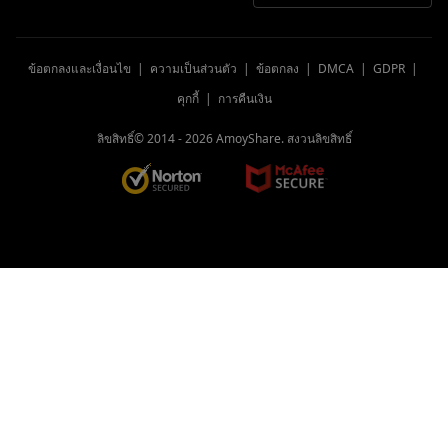
ข้อตกลงและเงื่อนไข
|
ความเป็นส่วนตัว
|
ข้อตกลง
|
DMCA
|
GDPR
|
คุกกี้
|
การคืนเงิน
ลิขสิทธิ์© 2014 -
2026
AmoyShare. สงวนลิขสิทธิ์