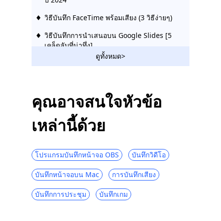
วิธีบันทึก FaceTime พร้อมเสียง (3 วิธีง่ายๆ)
วิธีบันทึกการนำเสนอบน Google Slides [5
เคล็ดลับที่น่าทึ่ง]
ดูทั้งหมด>
ซอฟต์แวร์บันทึกหน้าจอที่ดีที่สุด [อัปเดต 2023]
โปรแกรมบันทึกหน้าจอ Windows 10 ที่ดีที่สุด
สำหรับคุณ
คุณอาจสนใจหัวข้อ
5 วิธีในการสกรีนบันทึกเรื่องราว Instagram
พร้อมขั้นตอนโดยละเอียด
เหล่านี้ด้วย
วิธีสกรีนบันทึก Snapchat (4 วิธีที่ง่ายและเชื่อ
ถือได้)
โปรแกรมบันทึกหน้าจอ OBS
บันทึกวิดีโอ
การจับภาพหน้าจอ VLC: การบันทึกหน้าจอ
สามารถทำได้ง่าย
บันทึกหน้าจอบน Mac
การบันทึกเสียง
7 ทางเลือก Loom โดยไม่ต้องติดตั้งซอฟต์แวร์
บันทึกการประชุม
บันทึกเกม
วิธีบันทึกงานนำเสนอ PowerPoint (ทีละขั้น
ตอน)