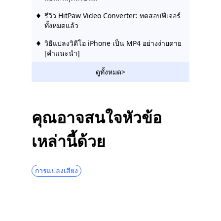
รีวิว HitPaw Video Converter: ทดสอบฟีเจอร์
ทั้งหมดแล้ว
วิธีแปลงวิดีโอ iPhone เป็น MP4 อย่างง่ายดาย
[คำแนะนำ]
รีวิว Freemake Video Converter: ทำไมมัน
ดูทั้งหมด>
ถึงได้รับความนิยม?
ซอฟต์แวร์แปลงวิดีโอที่ดีที่สุดสำหรับตัวเลือก
ของคุณในปี 2023
คุณอาจสนใจหัวข้อ
รีวิว Video Converter ใดๆ: ฟีเจอร์ทั้งหมดใน
เหล่านี้ด้วย
เครื่องมือเดียว
แอพแปลงวิดีโอ 10 อันดับแรกสำหรับ
Android และ iPhone และพีซี
การแปลงเสียง
วิธีแก้ไขด่วน: QuickTime Player ไม่สามารถ
เปิด MP4 ได้
สุดยอดตัวแปลงวิดีโอเป็นเสียง: รายการยอด
นิยมปี 2023