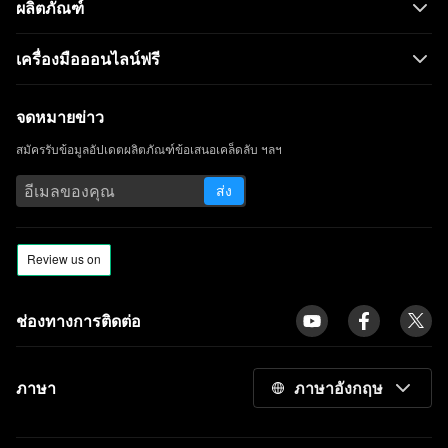
ผลิตภัณฑ์
รวดเร็ว
วิธีการแปลง MP4 เป็น MOV บน Windows
เครื่องมือออนไลน์ฟรี
และ MacBook?
5 วิธียอดนิยมในการแปลง MKV เป็น AVI [คำ
จดหมายข่าว
แนะนำทีละขั้นตอน]
สมัครรับข้อมูลอัปเดตผลิตภัณฑ์ข้อเสนอเคล็ดลับ ฯลฯ
ใช้ FFmpeg เพื่อแปลง MKV เป็น MP4 [วิธีที่
ง่ายที่สุด]
ส่ง
วิธีแปลง MOV เป็น MP4 บน Mac [คำแนะนำ
โดยละเอียด]
รีวิว Convertio: Convertio คุ้มค่าไหม?
[4 วิธียอดนิยม] วิธีแปลง WMV เป็น MP4 บน
ช่องทางการติดต่อ
Mac อย่างรวดเร็ว
วิธีแปลง AVI เป็น MP4 บนอุปกรณ์ต่าง ๆ
ภาษา
ภาษาอังกฤษ
10 สุดยอดโปรแกรมแปลงวิดีโอ [เลือกอันดับ
ต้น ๆ เท่านั้น] ในปี 2023