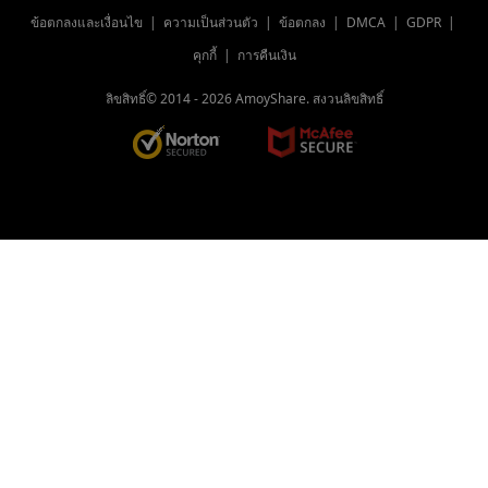
วิธีที่ตรงไปตรงมาในการแปลง WebM เป็น
ข้อตกลงและเงื่อนไข
|
ความเป็นส่วนตัว
|
ข้อตกลง
|
DMCA
|
GDPR
|
MP4
คุกกี้
|
การคืนเงิน
[3 Amazing Tools] วิธีแปลง AVI เป็น MP4
บน Mac 2023
ลิขสิทธิ์© 2014 -
2026
AmoyShare. สงวนลิขสิทธิ์
วิธีเล่นไฟล์ MOV บน Windows 10 [เคล็ดลับ
ที่ใช้การได้ 100%]
4 เครื่องมือแปลงอันดับต้น ๆ เพื่อแปลง FLV
เป็น MP4 บนอุปกรณ์ใด ๆ
วิธีแปลง MP4 เป็น WAV อย่างง่ายดายในปี
2023[5 วิธีฟรี]
7 อันดับผู้เล่นที่ต้องมีเพื่อเล่น FLV บน Mac ได้
อย่างง่ายดายปี 2023
วิธีแปลง VOB เป็น MP4 [ตัวแปลงที่น่าทึ่ง 5
รายการ]