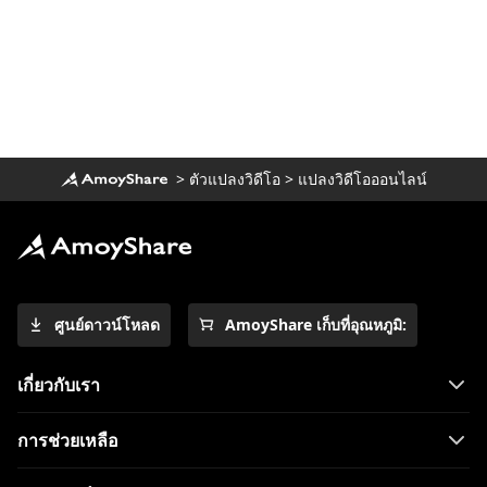
คำแนะนำ 3 วิธีและ 3 ขั้นตอนในการแปลง
MP4 เป็น AVI
รีวิว CloudConvert: ปลอดภัยและเชื่อถือได้
หรือไม่?
5 เครื่องมือแปลงอันดับต้น ๆ ในการแปลง
MOV เป็น MP4 บน iPhone 2023
>
ตัวแปลงวิดีโอ
>
แปลงวิดีโอออนไลน์
2023 วิธีล่าสุดในการแปลง MKV เป็น MP4
4 วิธีการพิสูจน์เกี่ยวกับวิธีการแปลง MPEG
เป็น MP4 ได้อย่างง่ายดาย
[2 เครื่องมือพิเศษ] วิธีแปลง M4V เป็น MP4
บน Mac
ศูนย์ดาวน์โหลด
AmoyShare เก็บที่อุณหภูมิ:
วิธีแปลง MKV เป็น MP4 บน OBS อย่าง
ง่ายดาย
เกี่ยวกับเรา
[วิธีใช้งานง่าย 4 อันดับแรก] วิธีเล่น WebM
การช่วยเหลือ
บน iPhone
วิธีแก้ไขวิดีโอที่ไม่เล่นบน iPhone อย่าง