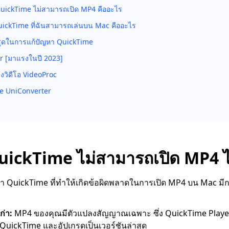
 QuickTime ไม่สามารถเปิด MP4 คืออะไร
ickTime ที่ฉันสามารถเล่นบน Mac คืออะไร
วที่สุดในการแก้ปัญหา QuickTime
r [มาแรงในปี 2023]
วิดีโอ VideoProc
 UniConverter
 QuickTime ไม่สามารถเปิด MP4 ไ
ญหา QuickTime ที่ทำให้เกิดข้อผิดพลาดในการเปิด MP4 บน Mac มี
ก่า:
MP4 ของคุณมีตัวแปลงสัญญาณเฉพาะ ซึ่ง QuickTime Player ท
ickTime และอัปเกรดเป็นเวอร์ชันล่าสุด