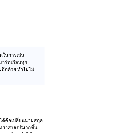
นอนในการเล่น
มาร์ทเกือบทุก
ิมอีกด้วย ทำไมไม่
ด้คือเปลี่ยนนามสกุล
วิทยาศาสตร์มากขึ้น