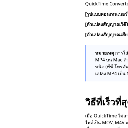
นิยมสำหรับ Mac เพื่อ
QuickTime Converter
คุณภาพวิดีโอที่ดีที่สุด
[รูปแบบคอนเทนเนอร์วิ
8 ตัวแปลงวิดีโอที่ดีที่สุด
[ตัวแปลงสัญญาณวิดีโ
สำหรับ Mac [ทดสอบ
ทั้งหมดในปี 2023]
[ตัวแปลงสัญญาณเสียง
Fast Lanes สามเลน:
วิธีแปลง QuickTime
เป็น MP4
หมายเหตุ
การใส่
MP4 บน Mac ตัวแ
วิธีส่งออก iMovie เป็น
ชนิด (พีซี โทรศั
MP4 โดยใช้
แปลง MP4 เป็น
Mac/Windows/iPhone
คำแนะนำ 3 วิธีและ 3
ขั้นตอนในการแปลง
MP4 เป็น AVI
วิธีที่เร็
รีวิว CloudConvert:
ปลอดภัยและเชื่อถือได้
เมื่อ QuickTime ไม่
หรือไม่?
ไฟล์เป็น MOV, M4V แล
5 เครื่องมือแปลงอันดับ