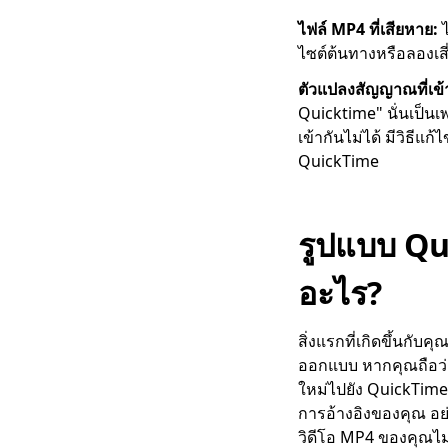
สุดยอดตัวแปลงวิดีโอ
เป็นเสียง: รายการยอด
ไฟล์ MP4 ที่เสียหาย:
นิยมปี 2023
ไซต์ต้นทางหรือลองเสี
รูปแบบวิดีโอ iPhone คือ
ตัวแปลงสัญญาณที่เข้า
อะไร วิธีการแปลง
Quicktime" นั่นเป็นเ
สำหรับ iPhone?
เข้ากันไม่ได้ มีวิธีแ
ทางออกที่ดีที่สุดในการ
QuickTime
แปลงเป็นรูปแบบไฟล์
QuickTime
วิธีแปลงเป็นประเภท
รูปแบบ Qu
ไฟล์ iMovie [คำตอบที่
รวดเร็ว]
อะไร?
วิธีแปลงวิดีโอเป็นรูป
แบบ iPad ฟรี
สิ่งแรกที่เกิดขึ้นกั
โปรแกรมแปลงวิดีโอ
ออกแบบ หากคุณถือว่า
ยอดนิยมปี 2023 สำหรับ
ใหม่ไปยัง QuickTime 
iPhone: ฟรีและรวดเร็ว
การอ้างอิงของคุณ อย่
วิดีโอ MP4 ของคุณไม่
8 เครื่องเล่น AVI ยอด