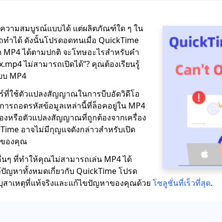
มความสมบูรณ์แบบได้ แต่ผลิตภัณฑ์ใด ๆ ใน
รถทำได้ ดังนั้นโปรดอดทนเมื่อ QuickTime
ิด MP4 ได้ตามปกติ จะโทษอะไรสำหรับคำ
xx.mp4 ไม่สามารถเปิดได้”? คุณต้องเรียนรู้
ปแบบ MP4
ที่ใช้ตัวแปลงสัญญาณในการบีบอัดวิดีโอ
ารถอดรหัสข้อมูลเหล่านี้ที่ล็อคอยู่ใน MP4
ูกต้องหรือตัวแปลงสัญญาณที่ถูกต้องจากเครื่อง
ckTime อาจไม่มีกุญแจดังกล่าวสำหรับเปิด
 ของคุณ
อื่นๆ ที่ทำให้คุณไม่สามารถเล่น MP4 ได้
้ปัญหาทั้งหมดเกี่ยวกับ QuickTime โปรด
บุสาเหตุที่แท้จริงและแก้ไขปัญหาของคุณด้วย
โซลูชั่นที่เร็วที่สุด
.