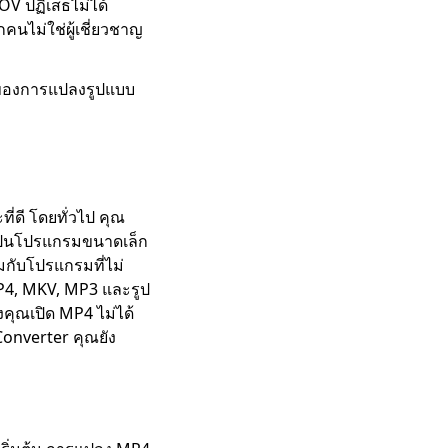
V ปฏิเสธไม่ได้
กคนไม่ใช่ผู้เชี่ยวชาญ
่สุดของการแปลงรูปแบบ
ี่ดี โดยทั่วไป คุณ
ะเป็นโปรแกรมขนาดเล็ก
มกับโปรแกรมที่ไม่
 MP4, MKV, MP3 และรูป
งคุณเปิด MP4 ไม่ได้
onverter คุณยัง