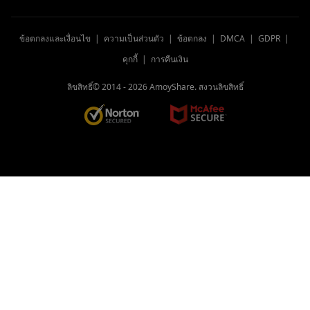
ข้อตกลงและเงื่อนไข
|
ความเป็นส่วนตัว
|
ข้อตกลง
|
DMCA
|
GDPR
|
คุกกี้
|
การคืนเงิน
ลิขสิทธิ์© 2014 -
2026
AmoyShare. สงวนลิขสิทธิ์