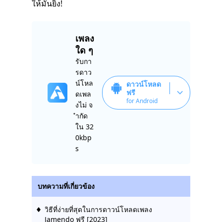
ให้มันยิง!
เพลง
ใด ๆ
รับกา
รดาว
น์โหล
ดาวน์โหลด
ฟรี
ดเพล
for Android
งไม่ จ
ำกัด
ใน 32
0kbp
s
บทความที่เกี่ยวข้อง
วิธีที่ง่ายที่สุดในการดาวน์โหลดเพลง
Jamendo ฟรี [2023]