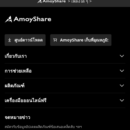
>
เพลงใด ๆ
>
ศูนย์ดาวน์โหลด
AmoyShare เก็บที่อุณหภูมิ:
เกี่ยวกับเรา
การช่วยเหลือ
ผลิตภัณฑ์
เครื่องมือออนไลน์ฟรี
จดหมายข่าว
สมัครรับข้อมูลอัปเดตผลิตภัณฑ์ข้อเสนอเคล็ดลับ ฯลฯ