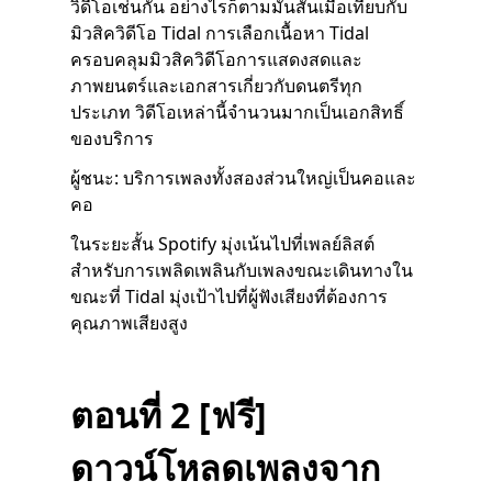
วิดีโอเช่นกัน อย่างไรก็ตามมันสั้นเมื่อเทียบกับ
มิวสิควิดีโอ Tidal การเลือกเนื้อหา Tidal
ครอบคลุมมิวสิควิดีโอการแสดงสดและ
ภาพยนตร์และเอกสารเกี่ยวกับดนตรีทุก
ประเภท วิดีโอเหล่านี้จำนวนมากเป็นเอกสิทธิ์
ของบริการ
ผู้ชนะ: บริการเพลงทั้งสองส่วนใหญ่เป็นคอและ
คอ
ในระยะสั้น Spotify มุ่งเน้นไปที่เพลย์ลิสต์
สำหรับการเพลิดเพลินกับเพลงขณะเดินทางใน
ขณะที่ Tidal มุ่งเป้าไปที่ผู้ฟังเสียงที่ต้องการ
คุณภาพเสียงสูง
ตอนที่ 2 [ฟรี]
ดาวน์โหลดเพลงจาก