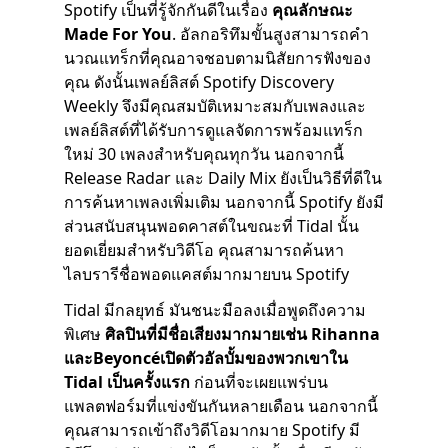
Spotify เป็นที่รู้จักกันดีในเรื่อง
คุณลักษณะ
Made For You
. อัลกอริทึมขั้นสูงสามารถคำ
นวณแทร็กที่คุณอาจชอบตามนิสัยการฟังของ
คุณ ดังนั้นเพลย์ลิสต์ Spotify Discovery
Weekly จึงมีคุณสมบัติเหมาะสมกับเพลงและ
เพลย์ลิสต์ที่ได้รับการดูแลจัดการพร้อมแทร็ก
ใหม่ 30 เพลงสำหรับคุณทุกวัน นอกจากนี้
Release Radar และ Daily Mix ยังเป็นวิธีที่ดีใน
การค้นหาเพลงเพิ่มเติม นอกจากนี้ Spotify ยังมี
ส่วนสนับสนุนพอดคาสต์ในขณะที่ Tidal นั้น
ยอดเยี่ยมสำหรับวิดีโอ คุณสามารถค้นหา
ไลบรารีชื่อพอดแคสต์มากมายบน Spotify
Tidal มีกลยุทธ์ มันชนะมือลงเมื่อพูดถึงความ
พิเศษ
ศิลปินที่มีชื่อเสียงมากมายเช่น Rihanna
และBeyoncéเปิดตัวอัลบั้มของพวกเขาใน
Tidal เป็นครั้งแรก
ก่อนที่จะเผยแพร่บน
แพลตฟอร์มที่แข่งขันกันหลายเดือน นอกจากนี้
คุณสามารถเข้าถึงวิดีโอมากมาย Spotify มี