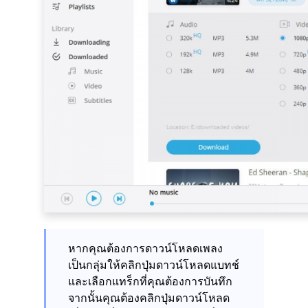
หากคุณต้องการดาวน์โหลดเพลง
เป็นกลุ่มให้คลิกปุ่มดาวน์โหลดแบทช์
และเลือกแทร็กที่คุณต้องการบันทึก
จากนั้นคุณต้องคลิกปุ่มดาวน์โหลด