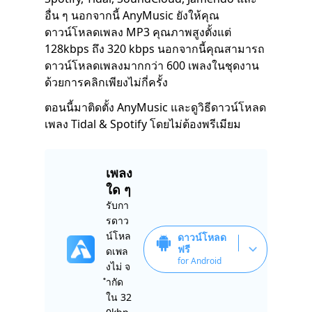
อื่น ๆ นอกจากนี้ AnyMusic ยังให้คุณ
ดาวน์โหลดเพลง MP3 คุณภาพสูงตั้งแต่
128kbps ถึง 320 kbps นอกจากนี้คุณสามารถ
ดาวน์โหลดเพลงมากกว่า 600 เพลงในชุดงาน
ด้วยการคลิกเพียงไม่กี่ครั้ง
ตอนนี้มาติดตั้ง AnyMusic และดูวิธีดาวน์โหลด
เพลง Tidal & Spotify โดยไม่ต้องพรีเมียม
เพลง
ใด ๆ
รับกา
รดาว
น์โหล
ดาวน์โหลด
ฟรี
ดเพล
for Android
งไม่ จ
ำกัด
ใน 32