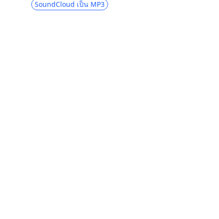
SoundCloud เป็น MP3
วิธีที่ดีที่สุดในการดาวน์โหลดเพลง Hungama
ฟรี
ทางเลือก iTunes 6 อันดับแรก - ทางเลือกที่ดี
ที่สุดสำหรับ iTunes
Safe Mixcloud Downloader | Mixcloud
เป็น MP3 320kbps