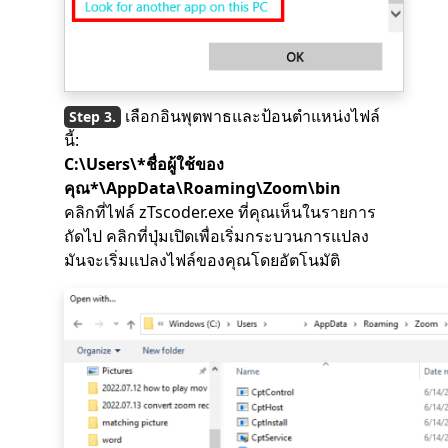
เลือกอินพุตพาธและป้อนตำแหน่งไฟล์
นี้:
C:\Users\*ชื่อผู้ใช้ของ
คุณ*\AppData\Roaming\Zoom\bin
คลิกที่ไฟล์ zTscoder.exe ที่คุณเห็นในรายการ
ถัดไป คลิกที่ปุ่มเปิดเพื่อเริ่มกระบวนการแปลง
มันจะเริ่มแปลงไฟล์ของคุณโดยอัตโนมัติ