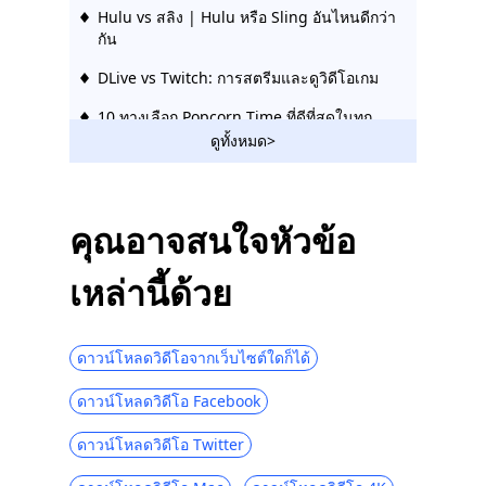
Hulu vs สลิง | Hulu หรือ Sling อันไหนดีกว่า
กัน
DLive vs Twitch: การสตรีมและดูวิดีโอเกม
10 ทางเลือก Popcorn Time ที่ดีที่สุดในทุก
แพลตฟอร์ม
ดูทั้งหมด>
ไซต์เช่น Vumoo: ไซต์สตรีมมิงวิดีโอฟรีและ
เสถียร
คุณอาจสนใจหัวข้อ
เว็บไซต์เช่น FMovies | ดาวน์โหลดจาก
FMovies Alternatives
เหล่านี้ด้วย
10 อันดับทางเลือกของ KimCartoon ในการดู
การ์ตูนปี 2023
ดาวน์โหลดวิดีโอจากเว็บไซต์ใดก็ได้
ทางเลือกทีวี Terrarium 10 อันดับแรก | 2023
ใหม่ล่าสุด
ดาวน์โหลดวิดีโอ Facebook
6 เว็บไซต์ฟรียอดนิยมเช่น 123Movies [2023]
ดาวน์โหลดวิดีโอ Twitter
เว็บไซต์ละครเกาหลี 5 อันดับแรกที่มีคำ
บรรยายภาษาอังกฤษที่คุณจะต้องหลงรัก