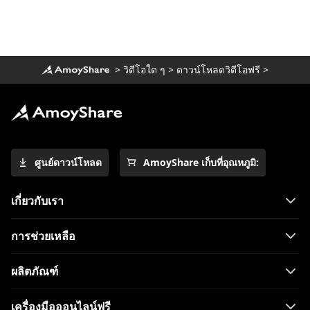
ทางเลือก FirstRowSports 10 อันดับแรกที่คุณ
ต้องรู้
ไซต์การ์ตูนที่ดีที่สุดในการดูการ์ตูนในรูปแบบ
>
วิดีโอใด ๆ
>
ดาวน์โหลดวิดีโอฟรี
>
1080p [2023]
9 สุดยอด WatchSeries ทางเลือกในการรับชม
ซีรีส์ทีวี
10 อันดับทางเลือก CouchTuner ที่ใช้ได้ผลใน
ปี 2023
ศูนย์ดาวน์โหลด
AmoyShare เก็บที่อุณหภูมิ:
ทางเลือก 10 อันดับแรกของ KissCartoon: [ใช้
งานได้ในปี 2023]
เกี่ยวกับเรา
ไซต์ 11 อันดับแรกเพื่อดูการ์ตูนออนไลน์ฟรี
[2023]
การช่วยเหลือ
แนวทางแก้ไขความล้มเหลวในการเล่น Hulu
[ใหม่ล่าสุดปี 2023]
ผลิตภัณฑ์
10 เว็บไซต์เหมือน WorldStarHipHop ที่คุณ
ไม่อยากพลาด
เครื่องมือออนไลน์ฟรี