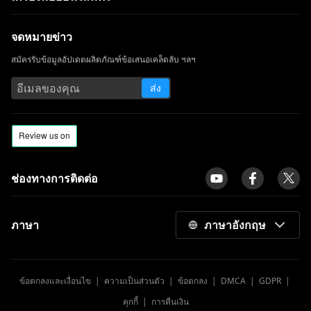
Skillshare vs.Udemy: อันไหนที่เหมาะกับ
คุณ?
จดหมายข่าว
ทางเลือก VIPBox: 14 เว็บไซต์ที่ดีที่สุดในการ
สมัครรับข้อมูลอัปเดตผลิตภัณฑ์ข้อเสนอเคล็ดลับ ฯลฯ
รับชมกีฬาออนไลน์
ส่ง
10 แอพเหมือน Snapchat | แอพส่งข้อความ
และตัวกรองใบหน้าที่ดีที่สุด
ช่องทางการติดต่อ
ภาษา
ภาษาอังกฤษ
ข้อตกลงและเงื่อนไข
|
ความเป็นส่วนตัว
|
ข้อตกลง
|
DMCA
|
GDPR
|
คุกกี้
|
การคืนเงิน