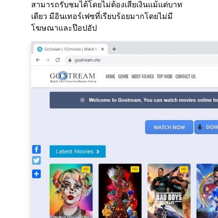
สามารถรับชมได้โดยไม่ต้องเสียเงินแม้แต่บาท
เดียว มีอินเทอร์เฟซที่เรียบร้อยมากโดยไม่มี
โฆษณาและป๊อปอัป