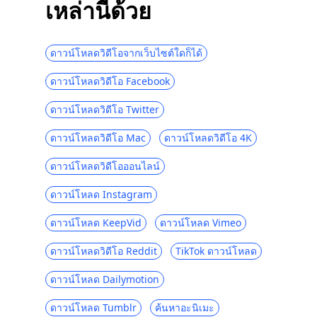
เหล่านี้ด้วย
10 อันดับทางเลือกของ KimCartoon ในการดู
การ์ตูนปี 2023
ดาวน์โหลดวิดีโอจากเว็บไซต์ใดก็ได้
ทางเลือกทีวี Terrarium 10 อันดับแรก | 2023
ใหม่ล่าสุด
ดาวน์โหลดวิดีโอ Facebook
6 เว็บไซต์ฟรียอดนิยมเช่น 123Movies [2023]
ดาวน์โหลดวิดีโอ Twitter
เว็บไซต์ละครเกาหลี 5 อันดับแรกที่มีคำ
บรรยายภาษาอังกฤษที่คุณจะต้องหลงรัก
ดาวน์โหลดวิดีโอ Mac
ดาวน์โหลดวิดีโอ 4K
ทางเลือก Primewire 6 อันดับแรก [ไซต์ฟรีที่ดี
ดาวน์โหลดวิดีโอออนไลน์
ที่สุดเช่น Primewire]
ดาวน์โหลด Instagram
เว็บไซต์ที่ดีที่สุดเช่น Udemy สำหรับ E-
learning [2023]
ดาวน์โหลด KeepVid
ดาวน์โหลด Vimeo
ทางเลือก TVMuse 5 อันดับแรก [วิธี
ดาวน์โหลดวิดีโอ Reddit
TikTok ดาวน์โหลด
ดาวน์โหลดภาพยนตร์]
เว็บไซต์ที่ดีที่สุดเช่น SolarMovie เพื่อรับชม
ดาวน์โหลด Dailymotion
และดาวน์โหลดภาพยนตร์
ดาวน์โหลด Tumblr
ค้นหาอะนิเมะ