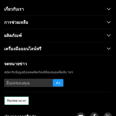
งานได้ในปี 2023]
เกี่ยวกับเรา
ไซต์ 11 อันดับแรกเพื่อดูการ์ตูนออนไลน์ฟรี
[2023]
การช่วยเหลือ
แนวทางแก้ไขความล้มเหลวในการเล่น Hulu
[ใหม่ล่าสุดปี 2023]
ผลิตภัณฑ์
10 เว็บไซต์เหมือน WorldStarHipHop ที่คุณ
ไม่อยากพลาด
เครื่องมือออนไลน์ฟรี
Skillshare vs.Udemy: อันไหนที่เหมาะกับ
คุณ?
จดหมายข่าว
ทางเลือก VIPBox: 14 เว็บไซต์ที่ดีที่สุดในการ
สมัครรับข้อมูลอัปเดตผลิตภัณฑ์ข้อเสนอเคล็ดลับ ฯลฯ
รับชมกีฬาออนไลน์
ส่ง
10 แอพเหมือน Snapchat | แอพส่งข้อความ
และตัวกรองใบหน้าที่ดีที่สุด