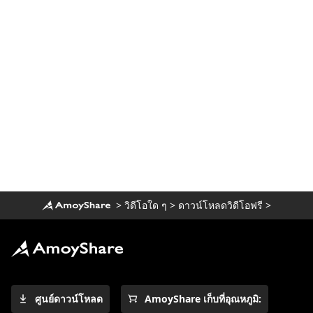
การสตรีมวิดีโอ
ทางเลือกทีวีสลิงยอดนิยม 4 รายการ (พร้อมตัด
สาย)
ทางเลือก Putlocker ที่ปลอดภัยและฟรี [คุณ
พลาดไม่ได้ในปี 2023]
ทางเลือก FirstRowSports 10 อันดับแรกที่คุณ
ต้องรู้
ไซต์การ์ตูนที่ดีที่สุดในการดูการ์ตูนในรูปแบบ
1080p [2023]
ทางเลือกที่น่าตื่นตาตื่นใจของ YesMovies ใน
>
วิดีโอใด ๆ
>
ดาวน์โหลดวิดีโอฟรี
>
การดูภาพยนตร์ [2023]
9 สุดยอด WatchSeries ทางเลือกในการรับชม
ซีรีส์ทีวี
10 อันดับทางเลือก CouchTuner ที่ใช้ได้ผลใน
ปี 2023
ศูนย์ดาวน์โหลด
AmoyShare เก็บที่อุณหภูมิ:
ทางเลือก 10 อันดับแรกของ KissCartoon: [ใช้