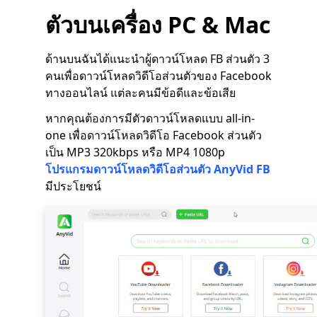
ตัวบนเครื่อง PC & Mac
ด้านบนฉันได้แนะนำผู้ดาวน์โหลด FB ส่วนตัว 3
คนเพื่อดาวน์โหลดวิดีโอส่วนตัวของ Facebook
ทางออนไลน์ แต่ละคนมีข้อดีและข้อเสีย
หากคุณต้องการมีตัวดาวน์โหลดแบบ all-in-
one เพื่อดาวน์โหลดวิดีโอ Facebook ส่วนตัว
เป็น MP3 320kbps หรือ MP4 1080p
โปรแกรมดาวน์โหลดวิดีโอส่วนตัว AnyVid FB
มีประโยชน์