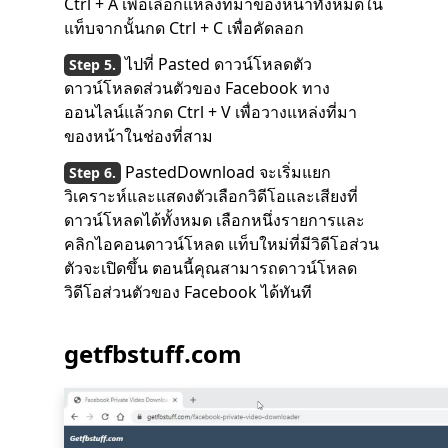
Ctrl + A เพื่อเลือกแหล่งที่มาของหน้าทั้งหมดใน
แท็บจากนั้นกด Ctrl + C เพื่อคัดลอก
ไปที่ Pasted ดาวน์โหลดตัว
ดาวน์โหลดส่วนตัวของ Facebook ทาง
ออนไลน์แล้วกด Ctrl + V เพื่อวางแหล่งที่มา
ของหน้าในช่องที่สาม
PastedDownload จะเริ่มแยก
วิเคราะห์และแสดงตัวเลือกวิดีโอและเสียงที่
ดาวน์โหลดได้ทั้งหมด เลือกหนึ่งรายการและ
คลิกไอคอนดาวน์โหลด แท็บใหม่ที่มีวิดีโอส่วน
ตัวจะเปิดขึ้น ตอนนี้คุณสามารถดาวน์โหลด
วิดีโอส่วนตัวของ Facebook ได้ทันที
getfbstuff.com