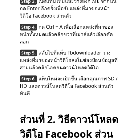
เปิดแท็บใหม่และวางลิงก์ใหม่ จากนั้น
กด Enter อีกครั้งเพื่อรับแหล่งที่มาของหน้า
วิดีโอ Facebook ส่วนตัว
กด Ctrl + A เพื่อเลือกแหล่งที่มาของ
หน้าทั้งหมดแล้วคลิกขวาที่เมาส์แล้วเลือกคัด
ลอก
สลับไปที่แท็บ Fbdownloader วาง
แหล่งที่มาของหน้าวิดีโอลงในช่องป้อนข้อมูลที่
สามแล้วคลิกไอคอนดาวน์โหลดวิดีโอ
แท็บใหม่จะเปิดขึ้น เลือกคุณภาพ SD /
HD และดาวน์โหลดวิดีโอ Facebook ส่วนตัว
ทันที
ส่วนที่ 2. วิธีดาวน์โหลด
วิดีโอ Facebook ส่วน