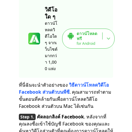
วิดีโอ
ใด ๆ
ดาวน์โ
หลดวิ
ดาวน์โหลด
ดีโอใด
ฟรี
ๆ จากเ
for Android
ว็บไซต์
มากกว่
า 1,00
0 แห่ง
ที่นี่ฉันจะนำตัวอย่างของ
วิธีดาวน์โหลดวิดีโอ
Facebook ส่วนตัวบนพีซี
. คุณสามารถทำตาม
ขั้นตอนที่คล้ายกันเพื่อดาวน์โหลดวิดีโอ
Facebook ส่วนตัวบน Mac ได้เช่นกัน
คัดลอกลิงค์ Facebook
. หลังจากที่
คุณลงชื่อเข้าใช้บัญชี Facebook ของคุณและ
ค้นหาวิดีโอส่วนตัวที่คุณต้องการดาวน์โหลดให้