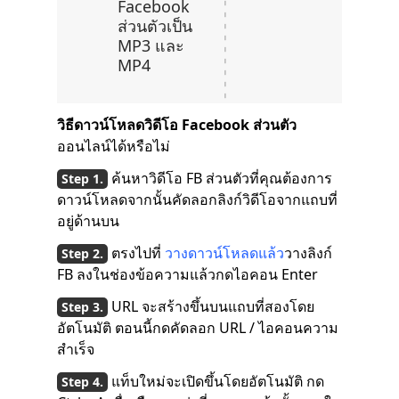
Facebook
ส่วนตัวเป็น
MP3 และ
MP4
วิธีดาวน์โหลดวิดีโอ Facebook ส่วนตัว
ออนไลน์ได้หรือไม่
ค้นหาวิดีโอ FB ส่วนตัวที่คุณต้องการ
ดาวน์โหลดจากนั้นคัดลอกลิงก์วิดีโอจากแถบที่
อยู่ด้านบน
ตรงไปที่
วางดาวน์โหลดแล้ว
วางลิงก์
FB ลงในช่องข้อความแล้วกดไอคอน Enter
URL จะสร้างขึ้นบนแถบที่สองโดย
อัตโนมัติ ตอนนี้กดคัดลอก URL / ไอคอนความ
สำเร็จ
แท็บใหม่จะเปิดขึ้นโดยอัตโนมัติ กด