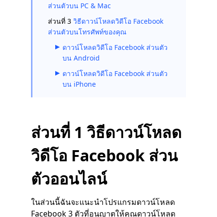
ส่วนตัวบน PC & Mac
ส่วนที่ 3
วิธีดาวน์โหลดวิดีโอ Facebook
ส่วนตัวบนโทรศัพท์ของคุณ
ดาวน์โหลดวิดีโอ Facebook ส่วนตัว
บน Android
ดาวน์โหลดวิดีโอ Facebook ส่วนตัว
บน iPhone
ส่วนที่ 1 วิธีดาวน์โหลด
วิดีโอ Facebook ส่วน
ตัวออนไลน์
ในส่วนนี้ฉันจะแนะนำโปรแกรมดาวน์โหลด
Facebook 3 ตัวที่อนุญาตให้คุณดาวน์โหลด