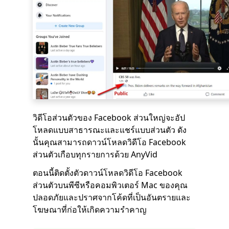
วิดีโอส่วนตัวของ Facebook ส่วนใหญ่จะอัป
โหลดแบบสาธารณะและแชร์แบบส่วนตัว ดัง
นั้นคุณสามารถดาวน์โหลดวิดีโอ Facebook
ส่วนตัวเกือบทุกรายการด้วย AnyVid
ตอนนี้ติดตั้งตัวดาวน์โหลดวิดีโอ Facebook
ส่วนตัวบนพีซีหรือคอมพิวเตอร์ Mac ของคุณ
ปลอดภัยและปราศจากโค้ดที่เป็นอันตรายและ
โฆษณาที่ก่อให้เกิดความรำคาญ