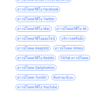
ชั่วคราว
ดาวน์โหลดวิดีโอ Facebook
วิธีแก้ไข Instagram ไม่ทำงานในปี 2023
[คู่มือฉบับสมบูรณ์]
ดาวน์โหลดวิดีโอ Twitter
จะดาวน์โหลดรูปภาพ Instagram ส่วนตัวได้
ดาวน์โหลดวิดีโอ Mac
ดาวน์โหลดวิดีโอ 4K
อย่างไร? [2023 ใหม่ล่าสุด]
ดาวน์โหลดวิดีโอออนไลน์
บริการสตรีมมิ่ง
[Handy Guide] วิธีเพิ่มเพลงลงใน Instagram
Story
ดาวน์โหลด KeepVid
ดาวน์โหลด Vimeo
วิธีด่วนในการดาวน์โหลดวิดีโอ IGTV บนพีซี
ดาวน์โหลดวิดีโอ Reddit
TikTok ดาวน์โหลด
และมือถือ
ดาวน์โหลด Dailymotion
Instagram กับ Snapchat: แบรนด์ของคุณอยู่
ที่ไหน?
ดาวน์โหลด Tumblr
ค้นหาอะนิเมะ
9 สุดยอดตัวแปลง MP4 Instagram เพื่อแปลง
Instagram เป็น MP4
ดาวน์โหลดวิดีโอ YouTube