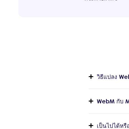
วิธีแปลง W
WebM กับ M
เป็นไปได้หร