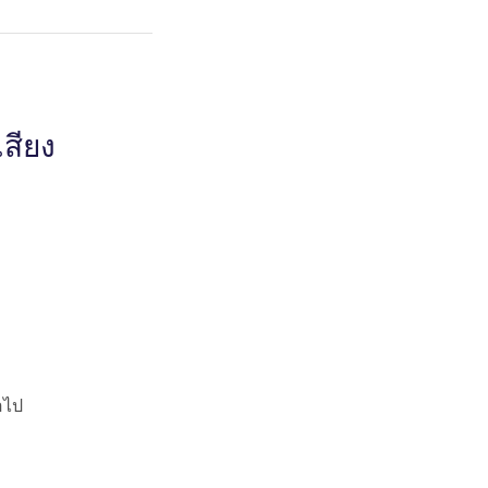
สียง
อไป