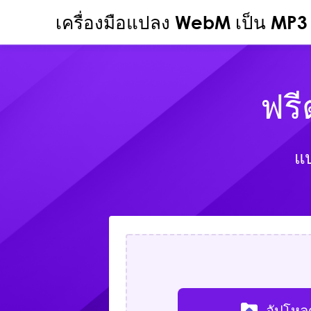
เครื่องมือแปลง WebM เป็น MP3
ฟร
แป
อัปโหล