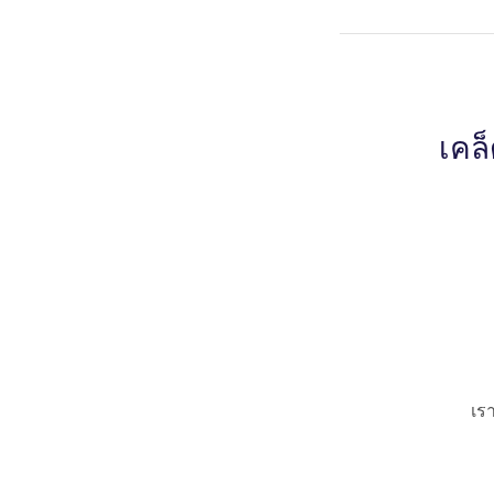
เคล
เร