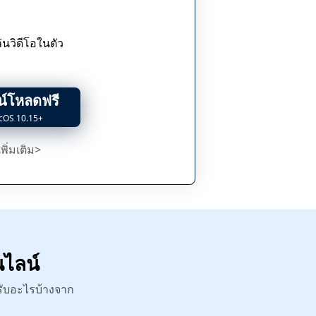
ล่นวิดีโอในตัว
น์โหลดฟรี
cOS 10.15+
เพิ่มเติม>
นไลน์
รับอะไรบ้างจาก