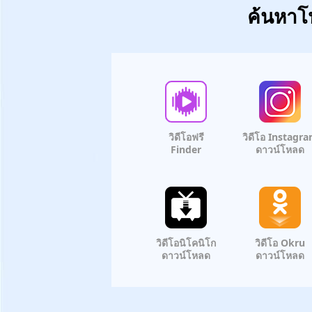
ค้นหาโ
วิดีโอฟรี
วิดีโอ Instagr
Finder
ดาวน์โหลด
วิดีโอนิโคนิโก
วิดีโอ Okru
ดาวน์โหลด
ดาวน์โหลด