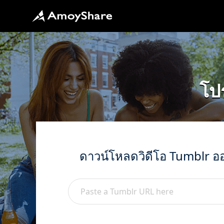
โป
ดาวน์โหลดวิดีโอ Tumblr อ