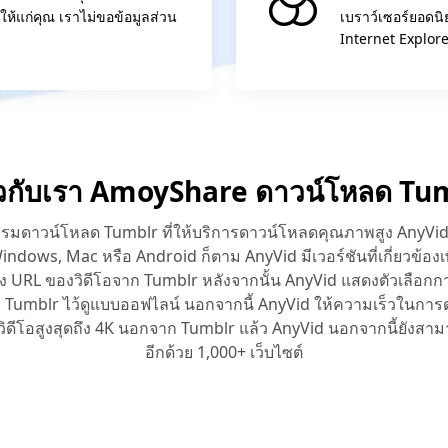
ดให้แก่คุณ เราไม่ขอข้อมูลส่วน
เบราว์เซอร์ยอดนิ
Internet Explore
่ยวกับเรา AmoyShare ดาวน์โหลด Tu
าวน์โหลด Tumblr ที่ให้บริการดาวน์โหลดคุณภาพสูง AnyVid คุ
indows, Mac หรือ Android ก็ตาม AnyVid มีเวอร์ชันที่เกี่ยวข้องเ
URL ของวิดีโอจาก Tumblr หลังจากนั้น AnyVid แสดงตัวเลือกการดา
โอ Tumblr ไว้ดูแบบออฟไลน์ นอกจากนี้ AnyVid ให้ความเร็วในการดา
ิดีโอสูงสุดถึง 4K นอกจาก Tumblr แล้ว AnyVid นอกจากนี้ยังสา
อีกด้วย 1,000+ เว็บไซต์