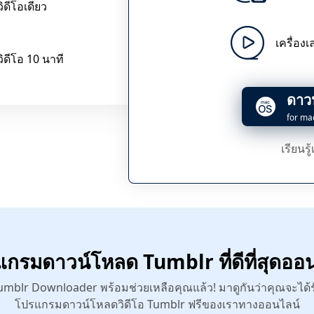
ดีโอเดียว
เครื่องเ
ดีโอ 10 นาที
ดาว
for ma
เรียนรู้
กรมดาวน์โหลด Tumblr ที่ดีที่สุดออ
blr Downloader พร้อมช่วยเหลือคุณแล้ว! มาดูกันว่าคุณจะได้
โปรแกรมดาวน์โหลดวิดีโอ Tumblr ฟรีของเราทางออนไลน์