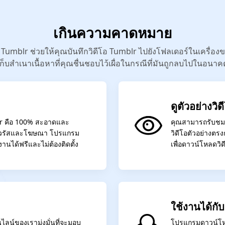
เกินความคาดหมาย
umblr ช่วยให้คุณบันทึกวิดีโอ Tumblr ไปยังโฟลเดอร์ในเครื่องขอ
เก็บสำเนาเนื้อหาที่คุณชื่นชอบไว้เผื่อในกรณีที่มันถูกลบไปในอนาค
ดูตัวอย่างวิ
 คือ 100% สะอาดและ
คุณสามารถรับชมวิ
ไวรัสและโฆษณา โปรแกรม
วิดีโอตัวอย่างตรง
นได้ฟรีและไม่ต้องติดตั้ง
เพื่อดาวน์โหลดวิด
ใช้งานได้กั
น์ของเรามุ่งมั่นที่จะมอบ
โปรแกรมดาวน์โหล