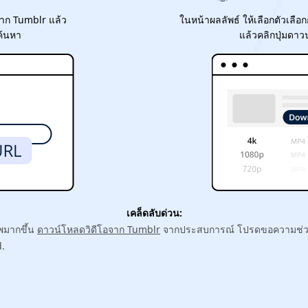
จาก Tumblr แล้ว
ในหน้าผลลัพธ์ ให้เลือกตัวเลื
ค้นหา
แล้วคลิกปุ่มดาวน
เคล็ดลับด่วน:
ีพมากขึ้น
ดาวน์โหลดวิดีโอจาก Tumblr
จากประสบการณ์ โปรดขอความช่วยเหล
.