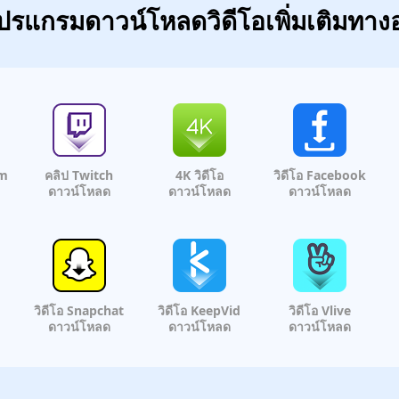
ปรแกรมดาวน์โหลดวิดีโอเพิ่มเติมทาง
am
คลิป Twitch
4K วิดีโอ
วิดีโอ Facebook
ดาวน์โหลด
ดาวน์โหลด
ดาวน์โหลด
วิดีโอ Snapchat
วิดีโอ KeepVid
วิดีโอ Vlive
ดาวน์โหลด
ดาวน์โหลด
ดาวน์โหลด