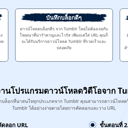
บันทึกบล็อกดีๆ
ดาวน์โหลดบล็อกดีๆ จาก Tumblr โดยไม่ต้องเจอกับ
าง
โฆษณาที่น่ารำคาญและไวรัส เพียงแค่ใส่ URL คุณก็
ลด
จะได้รับบริการดาวน์โหลด Tumblr ที่รวดเร็วและ
ปลอดภัย
ส
ช้งานโปรแกรมดาวน์โหลดวิดีโอจาก T
นทึกบล็อกที่น่าสนใจทุกประเภทจาก Tumblr คุณสามารถดาวน์โหลดว
Tumblr ได้อย่างง่ายดายโดยการคัดลอกและวาง URL
 คัดลอก URL
ขั้นตอนที่ 