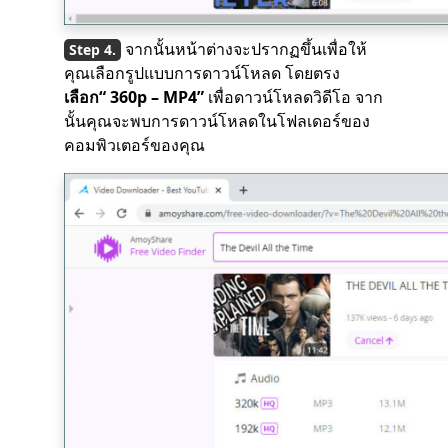
จากนั้นหน้าต่างจะปรากฏขึ้นเพื่อให้
คุณเลือกรูปแบบการดาวน์โหลด โดยตรง
เลือก“ 360p – MP4”
เพื่อดาวน์โหลดวิดีโอ จาก
นั้นคุณจะพบการดาวน์โหลดในโฟลเดอร์ของ
คอมพิวเตอร์ของคุณ