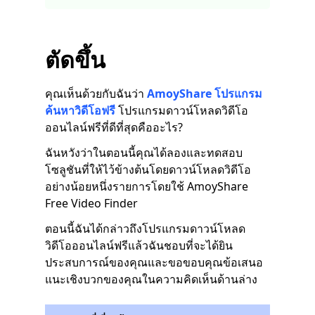
ตัดขึ้น
คุณเห็นด้วยกับฉันว่า
AmoyShare โปรแกรม
ค้นหาวิดีโอฟรี
โปรแกรมดาวน์โหลดวิดีโอ
ออนไลน์ฟรีที่ดีที่สุดคืออะไร?
ฉันหวังว่าในตอนนี้คุณได้ลองและทดสอบ
โซลูชันที่ให้ไว้ข้างต้นโดยดาวน์โหลดวิดีโอ
อย่างน้อยหนึ่งรายการโดยใช้ AmoyShare
Free Video Finder
ตอนนี้ฉันได้กล่าวถึงโปรแกรมดาวน์โหลด
วิดีโอออนไลน์ฟรีแล้วฉันชอบที่จะได้ยิน
ประสบการณ์ของคุณและขอขอบคุณข้อเสนอ
แนะเชิงบวกของคุณในความคิดเห็นด้านล่าง