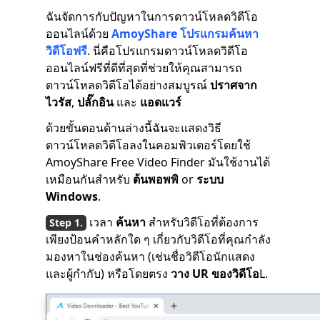
ฉันจัดการกับปัญหาในการดาวน์โหลดวิดีโอ
ออนไลน์ด้วย
AmoyShare โปรแกรมค้นหา
วิดีโอฟรี
. นี่คือโปรแกรมดาวน์โหลดวิดีโอ
ออนไลน์ฟรีที่ดีที่สุดที่ช่วยให้คุณสามารถ
ดาวน์โหลดวิดีโอได้อย่างสมบูรณ์
ปราศจาก
ไวรัส
,
ปลั๊กอิน
และ
แอดแวร์
ด้วยขั้นตอนด้านล่างนี้ฉันจะแสดงวิธี
ดาวน์โหลดวิดีโอลงในคอมพิวเตอร์โดยใช้
AmoyShare Free Video Finder มันใช้งานได้
เหมือนกันสำหรับ
ต้นพอพพิ
or
ระบบ
Windows
.
เวลา
ค้นหา
สำหรับวิดีโอที่ต้องการ
เพียงป้อนคำหลักใด ๆ เกี่ยวกับวิดีโอที่คุณกำลัง
มองหาในช่องค้นหา (เช่นชื่อวิดีโอนักแสดง
และผู้กำกับ) หรือโดยตรง
วาง UR ของวิดีโอ
L.