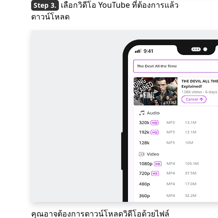
เลือกวิดีโอ YouTube ที่ต้องการแล้ว
ดาวน์โหลด
คุณอาจต้องการดาวน์โหลดวิดีโอด้วยไฟล์