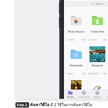
ค้นหาวิดีโอ
มี 2 ​​วิธีในการค้นหาวิดีโอ