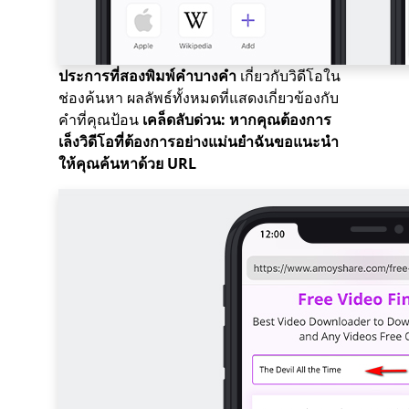
ประการที่สองพิมพ์คำบางคำ
เกี่ยวกับวิดีโอใน
ช่องค้นหา ผลลัพธ์ทั้งหมดที่แสดงเกี่ยวข้องกับ
คำที่คุณป้อน
เคล็ดลับด่วน: หากคุณต้องการ
เล็งวิดีโอที่ต้องการอย่างแม่นยำฉันขอแนะนำ
ให้คุณค้นหาด้วย URL