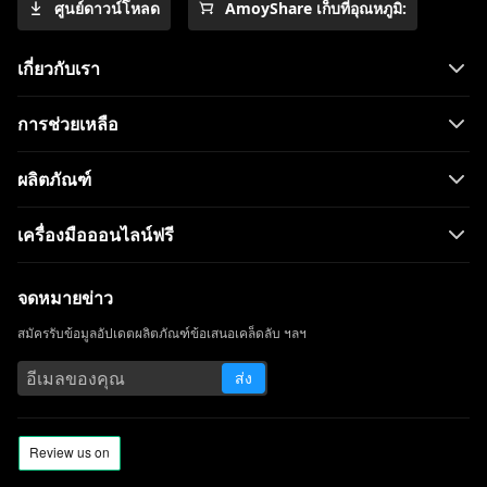
ศูนย์ดาวน์โหลด
AmoyShare เก็บที่อุณหภูมิ:
เกี่ยวกับเรา
การช่วยเหลือ
ผลิตภัณฑ์
เครื่องมือออนไลน์ฟรี
จดหมายข่าว
สมัครรับข้อมูลอัปเดตผลิตภัณฑ์ข้อเสนอเคล็ดลับ ฯลฯ
ส่ง