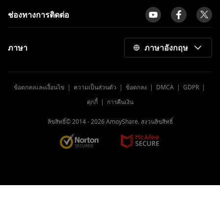
ช่องทางการติดต่อ
ภาษา
ภาษาอังกฤษ
ข้อตกลงและเงื่อนไข
|
ความเป็นส่วนตัว
|
ข้อตกลง
|
DMCA
|
GDPR
|
คุกกี้
|
การคืนเงิน
ลิขสิทธิ์© 2014 -
2026
AmoyShare. สงวนลิขสิทธิ์