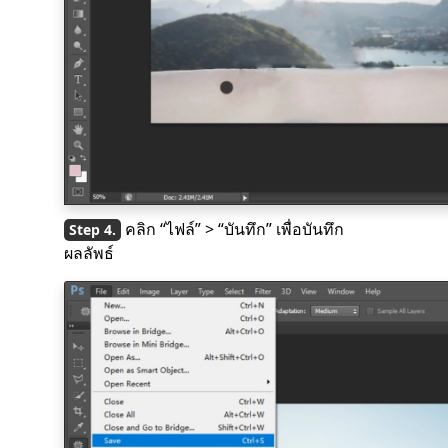
คลิก “ไฟล์” > “บันทึก” เพื่อบันทึก
ผลลัพธ์