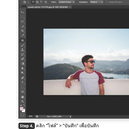
คลิก “ไฟล์” > “บันทึก” เพื่อบันทึก