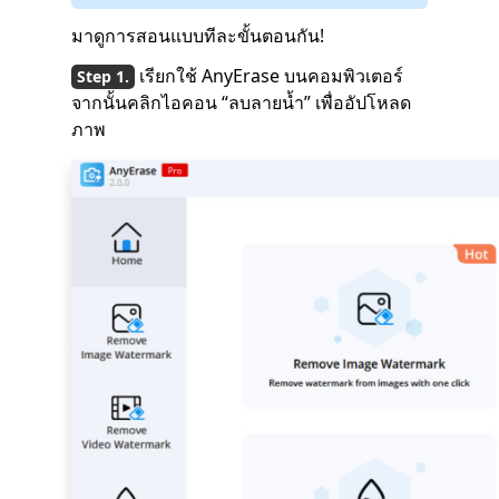
มาดูการสอนแบบทีละขั้นตอนกัน!
เรียกใช้ AnyErase บนคอมพิวเตอร์
จากนั้นคลิกไอคอน “ลบลายน้ำ” เพื่ออัปโหลด
ภาพ