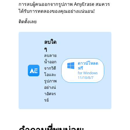
การลบผู้คนออกจากรูปภาพ AnyErase สมควร
ได้รับการทดลองของคุณอย่างแน่นอน!
ติดตั้งเลย
ลบใด
ๆ
ลบลาย
น้ำออก
ดาวน์โหลด
จากวิดี
ฟรี
for Windows
โอและ
11/10/8/7
รูปภาพ
อย่างน่
าอัศจร
รย์
คำถามที่พบบ่อย: