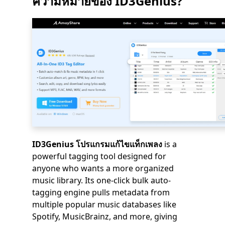
ความหมายของ ID3Genius?
ID3Genius โปรแกรมแก้ไขแท็กเพลง
is a
powerful tagging tool designed for
anyone who wants a more organized
music library. Its one-click bulk auto-
tagging engine pulls metadata from
multiple popular music databases like
Spotify, MusicBrainz, and more, giving