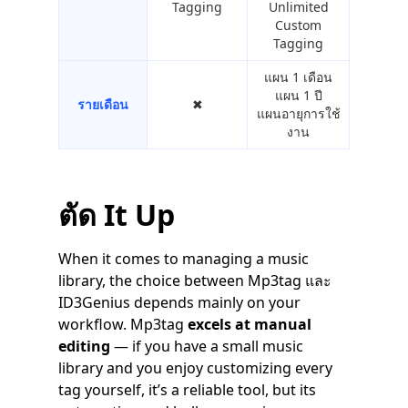
Tagging
Unlimited
Custom
Tagging
แผน 1 เดือน
แผน 1 ปี
รายเดือน
✖︎
แผนอายุการใช้
งาน
ตัด It Up
When it comes to managing a music
library, the choice between Mp3tag และ
ID3Genius depends mainly on your
workflow. Mp3tag
excels at manual
editing
— if you have a small music
library and you enjoy customizing every
tag yourself, it’s a reliable tool, but its