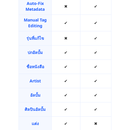
Auto-Fix
✖︎
✔︎
Metadata
Manual Tag
✔︎
✔︎
Editing
รุ่นที่แก้ไข
✖︎
✔︎
ปกอัลบั้ม
✔︎
✔︎
ชื่อหนังสือ
✔︎
✔︎
Artist
✔︎
✔︎
อัลบั้ม
✔︎
✔︎
ศิลปินอัลบั้ม
✔︎
✔︎
แต่ง
✔︎
✖︎