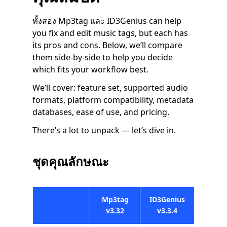
ทั้งสอง Mp3tag และ ID3Genius can help
you fix and edit music tags, but each has
its pros and cons. Below, we’ll compare
them side-by-side to help you decide
which fits your workflow best.
We’ll cover: feature set, supported audio
formats, platform compatibility, metadata
databases, ease of use, and pricing.
There’s a lot to unpack — let’s dive in.
ชุดคุณลักษณะ
Mp3tag
ID3Genius
v3.32
v3.3.4