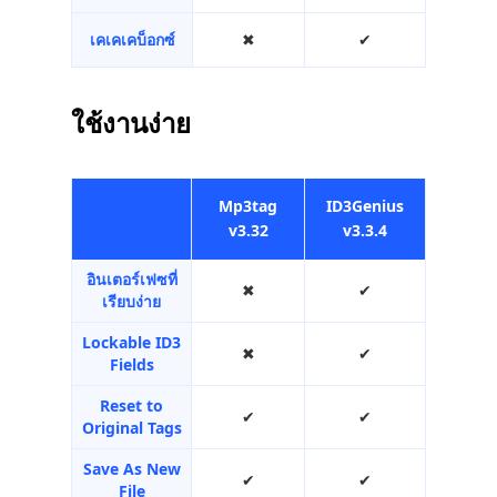
เคเคเคบ็อกซ์
✖︎
✔︎
ใช้งานง่าย
Mp3tag
ID3Genius
v3.32
v3.3.4
อินเตอร์เฟซที่
✖︎
✔︎
เรียบง่าย
Lockable ID3
✖︎
✔︎
Fields
Reset to
✔︎
✔︎
Original Tags
Save As New
✔︎
✔︎
File