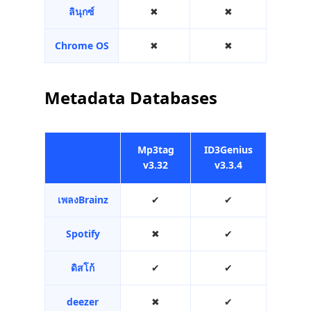
ลินุกซ์
✖︎
✖︎
Chrome OS
✖︎
✖︎
Metadata Databases
Mp3tag
ID3Genius
v3.32
v3.3.4
เพลงBrainz
✔︎
✔︎
Spotify
✖︎
✔︎
ดิสโก้
✔︎
✔︎
deezer
✖︎
✔︎