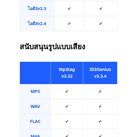
ไอดี3v2.3
✔︎
✔︎
ไอดี3v2.4
✔︎
✔︎
สนับสนุนรูปแบบเสียง
Mp3tag
ID3Genius
v3.32
v3.3.4
MP3
✔︎
✔︎
WAV
✔︎
✔︎
FLAC
✔︎
✔︎
M4A
✔︎
✔︎