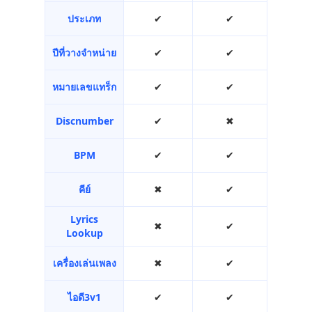
ประเภท
✔︎
✔︎
ปีที่วางจำหน่าย
✔︎
✔︎
หมายเลขแทร็ก
✔︎
✔︎
Discnumber
✔︎
✖︎
BPM
✔︎
✔︎
คีย์
✖︎
✔︎
Lyrics
✖︎
✔︎
Lookup
เครื่องเล่นเพลง
✖︎
✔︎
ไอดี3v1
✔︎
✔︎