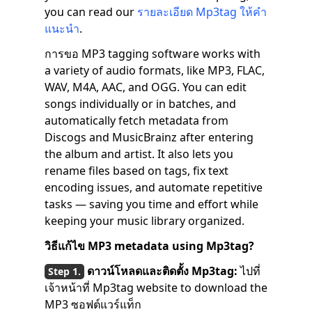
you can read our
รายละเอียด Mp3tag ให้คำ
แนะนำ
.
การขอ MP3 tagging software works with
a variety of audio formats, like MP3, FLAC,
WAV, M4A, AAC, and OGG. You can edit
songs individually or in batches, and
automatically fetch metadata from
Discogs and MusicBrainz after entering
the album and artist. It also lets you
rename files based on tags, fix text
encoding issues, and automate repetitive
tasks — saving you time and effort while
keeping your music library organized.
วิธีแก้ไข MP3 metadata using Mp3tag?
ดาวน์โหลดและติดตั้ง Mp3tag:
ไปที่
เจ้าหน้าที่ Mp3tag website to download the
MP3 ซอฟต์แวร์แท็ก